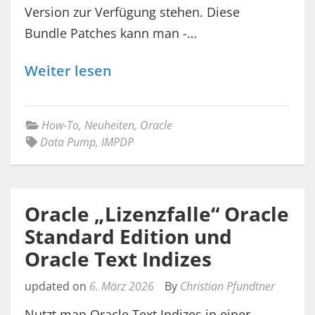
Version zur Verfügung stehen. Diese
Bundle Patches kann man -…
Weiter lesen
How-To
,
Neuheiten
,
Oracle
Data Pump
,
IMPDP
Oracle „Lizenzfalle“ Oracle
Standard Edition und
Oracle Text Indizes
updated on
6. März 2026
By
Christian Pfundtner
Nutzt man Oracle Text Indizes in einer