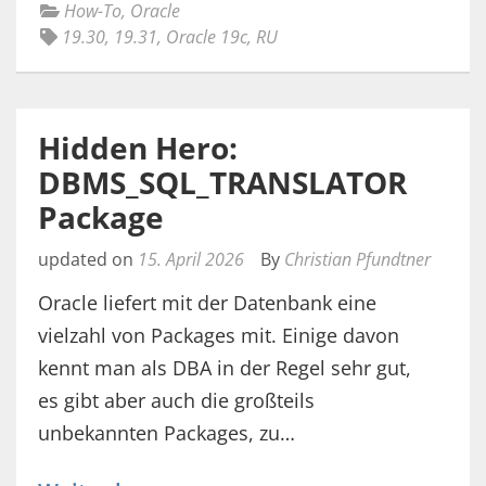
How-To
,
Oracle
19.30
,
19.31
,
Oracle 19c
,
RU
Hidden Hero:
DBMS_SQL_TRANSLATOR
Package
updated on
15. April 2026
By
Christian Pfundtner
Oracle liefert mit der Datenbank eine
vielzahl von Packages mit. Einige davon
kennt man als DBA in der Regel sehr gut,
es gibt aber auch die großteils
unbekannten Packages, zu…