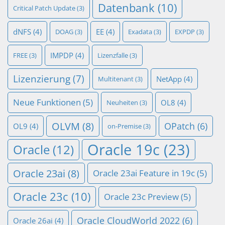
Datenbank
(10)
Critical Patch Update
(3)
dNFS
(4)
EE
(4)
DOAG
(3)
Exadata
(3)
EXPDP
(3)
IMPDP
(4)
FREE
(3)
Lizenzfalle
(3)
Lizenzierung
(7)
NetApp
(4)
Multitenant
(3)
Neue Funktionen
(5)
OL8
(4)
Neuheiten
(3)
OLVM
(8)
OPatch
(6)
OL9
(4)
on-Premise
(3)
Oracle 19c
(23)
Oracle
(12)
Oracle 23ai
(8)
Oracle 23ai Feature in 19c
(5)
Oracle 23c
(10)
Oracle 23c Preview
(5)
Oracle CloudWorld 2022
(6)
Oracle 26ai
(4)