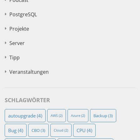
Podcast
PostgreSQL
Projekte
Server
Tipp
Veranstaltungen
SCHLAGWÖRTER
autoupgrade
(4)
Backup
(3)
AWS
(2)
Azure
(2)
Bug
(4)
CPU
(4)
CBO
(3)
Cloud
(2)