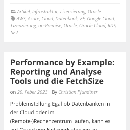
Artikel
,
Infrastruktur
,
Lizenzierung
,
Oracle
AWS
,
Azure
,
Cloud
,
Datenbank
,
EE
,
Google Cloud
,
Lizenzierung
,
on-Premise
,
Oracle
,
Oracle Cloud
,
RDS
,
SE2
Performance by Example:
Reporting und Analyse
Tools und die FetchSize
on
20. Feber 2023
By
Christian Pfundtner
Problemstellung Egal ob Datenbanken in
der Cloud oder im
(Remote-)Rechenzentrum laufen, kann es
auf Grund von Netzwerklatenzen zu