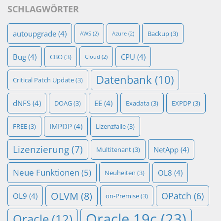
SCHLAGWÖRTER
autoupgrade
(4)
Backup
(3)
AWS
(2)
Azure
(2)
Bug
(4)
CPU
(4)
CBO
(3)
Cloud
(2)
Datenbank
(10)
Critical Patch Update
(3)
dNFS
(4)
EE
(4)
DOAG
(3)
Exadata
(3)
EXPDP
(3)
IMPDP
(4)
FREE
(3)
Lizenzfalle
(3)
Lizenzierung
(7)
NetApp
(4)
Multitenant
(3)
Neue Funktionen
(5)
OL8
(4)
Neuheiten
(3)
OLVM
(8)
OPatch
(6)
OL9
(4)
on-Premise
(3)
Oracle 19c
(23)
Oracle
(12)