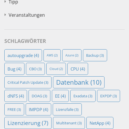
Tipp
Veranstaltungen
SCHLAGWÖRTER
autoupgrade
(4)
Backup
(3)
AWS
(2)
Azure
(2)
Bug
(4)
CPU
(4)
CBO
(3)
Cloud
(2)
Datenbank
(10)
Critical Patch Update
(3)
dNFS
(4)
EE
(4)
DOAG
(3)
Exadata
(3)
EXPDP
(3)
IMPDP
(4)
FREE
(3)
Lizenzfalle
(3)
Lizenzierung
(7)
NetApp
(4)
Multitenant
(3)