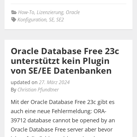
How-To
,
Lizenzierung
,
Oracle
Konfiguration
,
SE
,
SE2
Oracle Database Free 23c
unterstützt kein Plugin
von SE/EE Datenbanken
updated on
27. März 2024
By
Christian Pfundtner
Mit der Oracle Database Free 23c gibt es
auch eine neue Fehlermeldung: ORA-
39712 database cannot be opened by an
Oracle Database Free server aber bevor