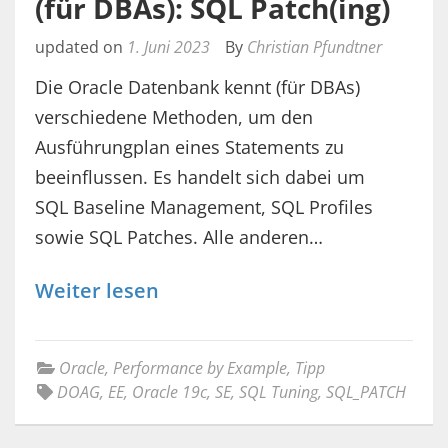
(für DBAs): SQL Patch(ing)
updated on
1. Juni 2023
By
Christian Pfundtner
Die Oracle Datenbank kennt (für DBAs)
verschiedene Methoden, um den
Ausführungplan eines Statements zu
beeinflussen. Es handelt sich dabei um
SQL Baseline Management, SQL Profiles
sowie SQL Patches. Alle anderen…
Weiter lesen
Oracle
,
Performance by Example
,
Tipp
DOAG
,
EE
,
Oracle 19c
,
SE
,
SQL Tuning
,
SQL_PATCH