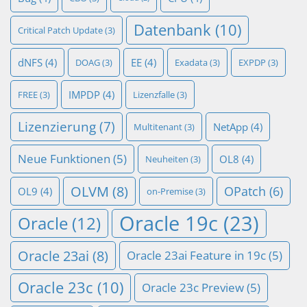
Datenbank
(10)
Critical Patch Update
(3)
dNFS
(4)
EE
(4)
DOAG
(3)
Exadata
(3)
EXPDP
(3)
IMPDP
(4)
FREE
(3)
Lizenzfalle
(3)
Lizenzierung
(7)
NetApp
(4)
Multitenant
(3)
Neue Funktionen
(5)
OL8
(4)
Neuheiten
(3)
OLVM
(8)
OPatch
(6)
OL9
(4)
on-Premise
(3)
Oracle 19c
(23)
Oracle
(12)
Oracle 23ai
(8)
Oracle 23ai Feature in 19c
(5)
Oracle 23c
(10)
Oracle 23c Preview
(5)