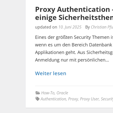
Proxy Authentication 
einige Sicherheitsth
updated on
10. Juni 2025
By
Christian Pf
Eines der größten Security Themen ist
wenn es um den Bereich Datenbank 
Applikationen geht. Aus Sicherheits
Anmeldung nur mit persönlichen…
Weiter lesen
How-To
,
Oracle
Authentication
,
Proxy
,
Proxy User
,
Securit