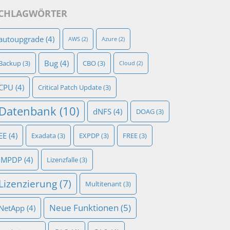
CHLAGWÖRTER
autoupgrade
(4)
AWS
(2)
Azure
(2)
Bug
(4)
Backup
(3)
CBO
(3)
Cloud
(2)
CPU
(4)
Critical Patch Update
(3)
Datenbank
(10)
dNFS
(4)
DOAG
(3)
EE
(4)
Exadata
(3)
EXPDP
(3)
FREE
(3)
IMPDP
(4)
Lizenzfalle
(3)
Lizenzierung
(7)
Multitenant
(3)
Neue Funktionen
(5)
NetApp
(4)