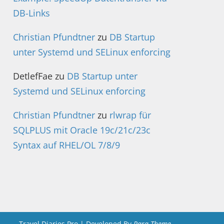
DB-Links
Christian Pfundtner
zu
DB Startup
unter Systemd und SELinux enforcing
DetlefFae
zu
DB Startup unter
Systemd und SELinux enforcing
Christian Pfundtner
zu
rlwrap für
SQLPLUS mit Oracle 19c/21c/23c
Syntax auf RHEL/OL 7/8/9
Travel Diaries Pro | Developed By
Rara Theme
.