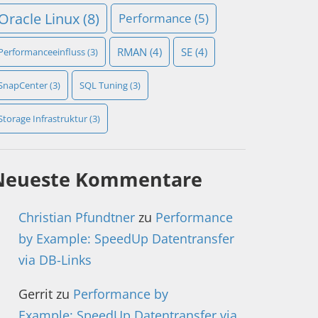
Oracle Linux
(8)
Performance
(5)
RMAN
(4)
SE
(4)
Performanceeinfluss
(3)
SnapCenter
(3)
SQL Tuning
(3)
Storage Infrastruktur
(3)
Neueste Kommentare
Christian Pfundtner
zu
Performance
by Example: SpeedUp Datentransfer
via DB-Links
Gerrit
zu
Performance by
Example: SpeedUp Datentransfer via