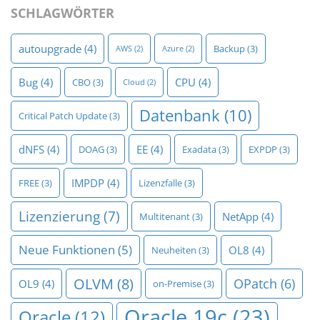
SCHLAGWÖRTER
autoupgrade
(4)
Backup
(3)
AWS
(2)
Azure
(2)
Bug
(4)
CPU
(4)
CBO
(3)
Cloud
(2)
Datenbank
(10)
Critical Patch Update
(3)
dNFS
(4)
EE
(4)
DOAG
(3)
Exadata
(3)
EXPDP
(3)
IMPDP
(4)
FREE
(3)
Lizenzfalle
(3)
Lizenzierung
(7)
NetApp
(4)
Multitenant
(3)
Neue Funktionen
(5)
OL8
(4)
Neuheiten
(3)
OLVM
(8)
OPatch
(6)
OL9
(4)
on-Premise
(3)
Oracle 19c
(23)
Oracle
(12)