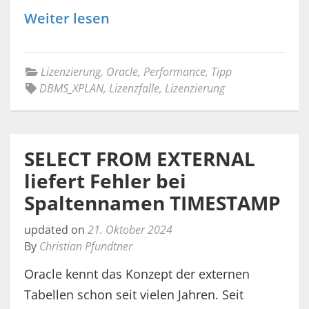
Weiter lesen
Lizenzierung
,
Oracle
,
Performance
,
Tipp
DBMS_XPLAN
,
Lizenzfalle
,
Lizenzierung
SELECT FROM EXTERNAL
liefert Fehler bei
Spaltennamen TIMESTAMP
updated on
21. Oktober 2024
By
Christian Pfundtner
Oracle kennt das Konzept der externen
Tabellen schon seit vielen Jahren. Seit