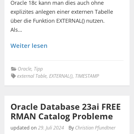
Oracle 18c kann man dies auch ohne
explizites anlegen einer externen Tabelle
über die Funktion EXTERNAL() nutzen.
Als…
Weiter lesen
Oracle
,
Tipp
external Table
,
EXTERNAL()
,
TIMESTAMP
Oracle Database 23ai FREE
RMAN Catalog Probleme
updated on
29. Juli 2024
By
Christian Pfundtner