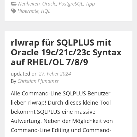
Neuheiten
,
Oracle
,
PostgreSQL
,
Tipp
Hibernate
,
HQL
rlwrap für SQLPLUS mit
Oracle 19c/21c/23c Syntax
auf RHEL/OL 7/8/9
updated on
27. Feber 2024
By
Christian Pfundtner
Alle Command-Line SQLPLUS Benutzer
lieben rlwrap! Durch dieses kleine Tool
bekommt SQLPLUS eine massive
Aufwertung. Neben der Möglichkeit von
Command-Line Editing und Command-