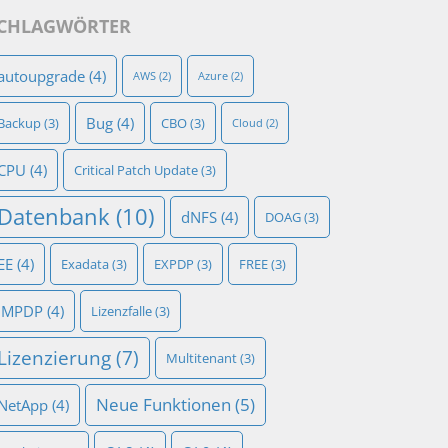
CHLAGWÖRTER
autoupgrade
(4)
AWS
(2)
Azure
(2)
Bug
(4)
Backup
(3)
CBO
(3)
Cloud
(2)
CPU
(4)
Critical Patch Update
(3)
Datenbank
(10)
dNFS
(4)
DOAG
(3)
EE
(4)
Exadata
(3)
EXPDP
(3)
FREE
(3)
IMPDP
(4)
Lizenzfalle
(3)
Lizenzierung
(7)
Multitenant
(3)
Neue Funktionen
(5)
NetApp
(4)