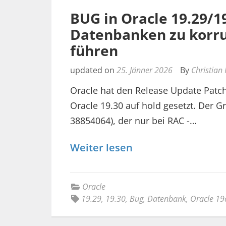
BUG in Oracle 19.29/
Datenbanken zu korr
führen
updated on
25. Jänner 2026
By
Christian
Oracle hat den Release Update Patch 
Oracle 19.30 auf hold gesetzt. Der G
38854064), der nur bei RAC -…
Weiter lesen
Oracle
19.29
,
19.30
,
Bug
,
Datenbank
,
Oracle 19