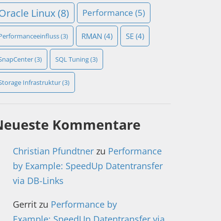
Oracle Linux
(8)
Performance
(5)
RMAN
(4)
SE
(4)
Performanceeinfluss
(3)
SnapCenter
(3)
SQL Tuning
(3)
Storage Infrastruktur
(3)
Neueste Kommentare
Christian Pfundtner
zu
Performance
by Example: SpeedUp Datentransfer
via DB-Links
Gerrit
zu
Performance by
Example: SpeedUp Datentransfer via