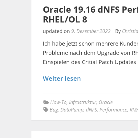
Oracle 19.16 dNFS Pe
RHEL/OL 8
updated on
9. Dezember 2022
By
Christi
Ich habe jetzt schon mehrere Kunden
Probleme nach dem Upgrade von RH
Einspielen des Critial Patch Updates
Weiter lesen
How-To
,
Infrastruktur
,
Oracle
Bug
,
DataPump
,
dNFS
,
Performance
,
RM