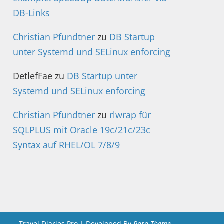
DB-Links
Christian Pfundtner
zu
DB Startup
unter Systemd und SELinux enforcing
DetlefFae
zu
DB Startup unter
Systemd und SELinux enforcing
Christian Pfundtner
zu
rlwrap für
SQLPLUS mit Oracle 19c/21c/23c
Syntax auf RHEL/OL 7/8/9
Travel Diaries Pro | Developed By
Rara Theme
.