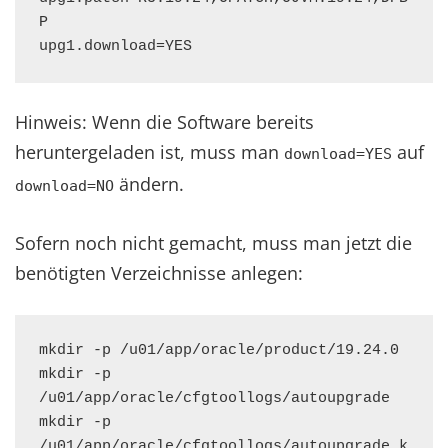
P

upg1.download=YES
Hinweis: Wenn die Software bereits
heruntergeladen ist, muss man
auf
download=YES
ändern.
download=NO
Sofern noch nicht gemacht, muss man jetzt die
benötigten Verzeichnisse anlegen:
mkdir -p /u01/app/oracle/product/19.24.0

mkdir -p 
/u01/app/oracle/cfgtoollogs/autoupgrade

mkdir -p 
/u01/app/oracle/cfgtoollogs/autoupgrade_k