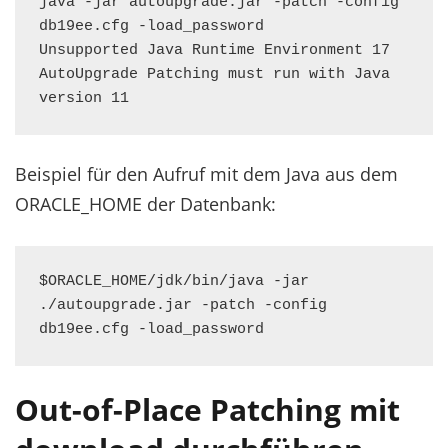
java -jar autoupgrade.jar -patch -config 
db19ee.cfg -load_password

Unsupported Java Runtime Environment 17 
AutoUpgrade Patching must run with Java 
version 11
Beispiel für den Aufruf mit dem Java aus dem
ORACLE_HOME der Datenbank:
$ORACLE_HOME/jdk/bin/java -jar 
./autoupgrade.jar -patch -config 
db19ee.cfg -load_password
Out-of-Place Patching mit