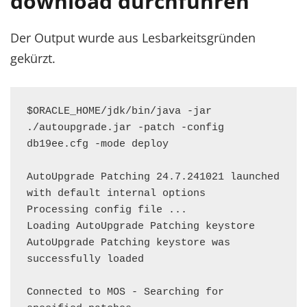
download durchführen
Der Output wurde aus Lesbarkeitsgründen
gekürzt.
$ORACLE_HOME/jdk/bin/java -jar 
./autoupgrade.jar -patch -config 
db19ee.cfg -mode deploy

AutoUpgrade Patching 24.7.241021 launched 
with default internal options

Processing config file ...

Loading AutoUpgrade Patching keystore

AutoUpgrade Patching keystore was 
successfully loaded

Connected to MOS - Searching for 