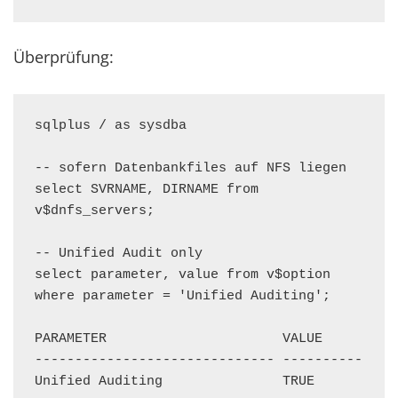
Überprüfung:
sqlplus / as sysdba

-- sofern Datenbankfiles auf NFS liegen

select SVRNAME, DIRNAME from 
v$dnfs_servers;

-- Unified Audit only

select parameter, value from v$option 
where parameter = 'Unified Auditing';

PARAMETER                      VALUE

------------------------------ ----------

Unified Auditing               TRUE