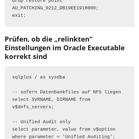
drop restore point 
AU_PATCHING_9212_DB19EE1918000;

exit;
Prüfen, ob die „relinkten“
Einstellungen im Oracle Executable
korrekt sind
sqlplus / as sysdba

-- sofern Datenbankfiles auf NFS liegen

select SVRNAME, DIRNAME from 
v$dnfs_servers;

-- Unified Audit only

select parameter, value from v$option 
where parameter = 'Unified Auditing';
