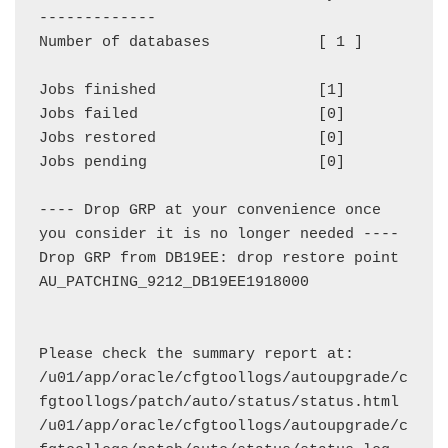
-------------

Number of databases            [ 1 ]

Jobs finished                  [1]

Jobs failed                    [0]

Jobs restored                  [0]

Jobs pending                   [0]

---- Drop GRP at your convenience once 
you consider it is no longer needed ----

Drop GRP from DB19EE: drop restore point 
AU_PATCHING_9212_DB19EE1918000

Please check the summary report at:

/u01/app/oracle/cfgtoollogs/autoupgrade/c
fgtoollogs/patch/auto/status/status.html

/u01/app/oracle/cfgtoollogs/autoupgrade/c