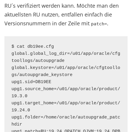
RU´s verifiziert werden kann. Möchte man den
aktuellsten RU nutzen, entfallen einfach die
Versionsnummern in der Zeile mit
.
patch=
$ cat db19ee.cfg

global.global_log_dir=/u01/app/oracle/cfg
toollogs/autoupgrade

global.keystore=/u01/app/oracle/cfgtoollo
gs/autoupgrade_keystore

upg1.sid=DB19EE

upg1.source_home=/u01/app/oracle/product/
19.3.0

upg1.target_home=/u01/app/oracle/product/
19.24.0

upg1.folder=/home/oracle/autoupgrade_patc
hdir

upg1.patch=RU:19.24,OPATCH,OJVM:19.24,DPB