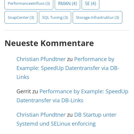
RMAN
(4)
SE
(4)
Performanceeinfluss
(3)
SnapCenter
(3)
SQL Tuning
(3)
Storage Infrastruktur
(3)
Neueste Kommentare
Christian Pfundtner
zu
Performance by
Example: SpeedUp Datentransfer via DB-
Links
Gerrit
zu
Performance by Example: SpeedUp
Datentransfer via DB-Links
Christian Pfundtner
zu
DB Startup unter
Systemd und SELinux enforcing