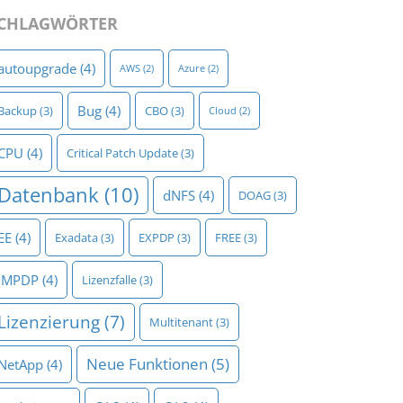
CHLAGWÖRTER
autoupgrade
(4)
AWS
(2)
Azure
(2)
Bug
(4)
Backup
(3)
CBO
(3)
Cloud
(2)
CPU
(4)
Critical Patch Update
(3)
Datenbank
(10)
dNFS
(4)
DOAG
(3)
EE
(4)
Exadata
(3)
EXPDP
(3)
FREE
(3)
IMPDP
(4)
Lizenzfalle
(3)
Lizenzierung
(7)
Multitenant
(3)
Neue Funktionen
(5)
NetApp
(4)