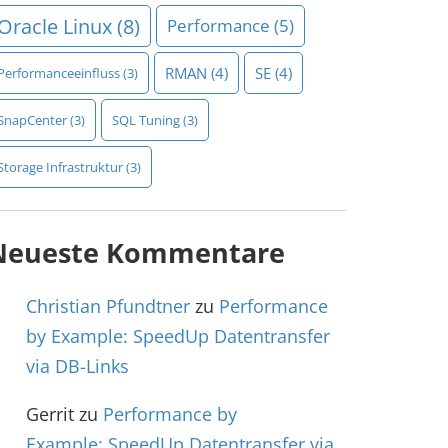
Oracle Linux
(8)
Performance
(5)
RMAN
(4)
SE
(4)
Performanceeinfluss
(3)
SnapCenter
(3)
SQL Tuning
(3)
Storage Infrastruktur
(3)
Neueste Kommentare
Christian Pfundtner
zu
Performance
by Example: SpeedUp Datentransfer
via DB-Links
Gerrit
zu
Performance by
Example: SpeedUp Datentransfer via