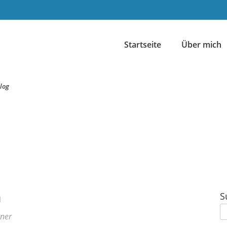
Startseite
Über mich
log
h
S
tner