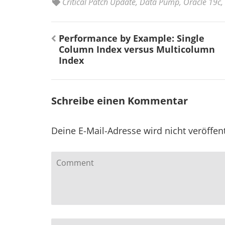
Critical Patch Update
,
Data Pump
,
Oracle 19c
,
Beitragsnavigation
Performance by Example: Single
Column Index versus Multicolumn
Index
Schreibe einen Kommentar
Deine E-Mail-Adresse wird nicht veröffent
Comment