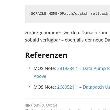
$ORACLE_HOME/OPatch/opatch rollback
zurückgenommen werden. Danach kann d
sobald verfügbar – ebenfalls der neue D
Referenzen
MOS Note:
2819284.1 – Data Pump R
Above
MOS Note:
2680521.1 – Datapatch U
How-To
,
Oracle