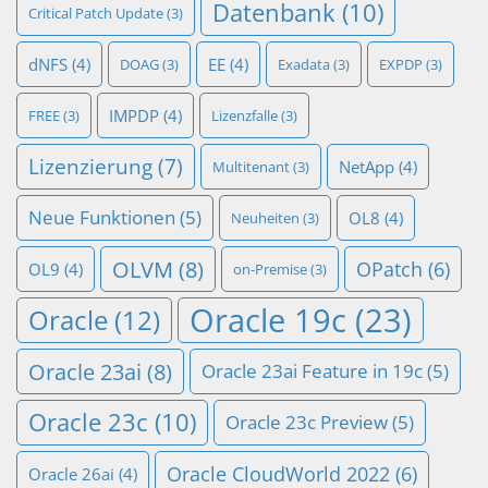
Datenbank
(10)
Critical Patch Update
(3)
dNFS
(4)
EE
(4)
DOAG
(3)
Exadata
(3)
EXPDP
(3)
IMPDP
(4)
FREE
(3)
Lizenzfalle
(3)
Lizenzierung
(7)
NetApp
(4)
Multitenant
(3)
Neue Funktionen
(5)
OL8
(4)
Neuheiten
(3)
OLVM
(8)
OPatch
(6)
OL9
(4)
on-Premise
(3)
Oracle 19c
(23)
Oracle
(12)
Oracle 23ai
(8)
Oracle 23ai Feature in 19c
(5)
Oracle 23c
(10)
Oracle 23c Preview
(5)
Oracle CloudWorld 2022
(6)
Oracle 26ai
(4)