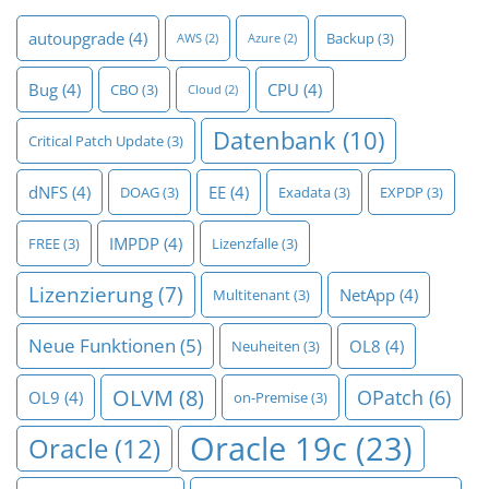
autoupgrade
(4)
Backup
(3)
AWS
(2)
Azure
(2)
Bug
(4)
CPU
(4)
CBO
(3)
Cloud
(2)
Datenbank
(10)
Critical Patch Update
(3)
dNFS
(4)
EE
(4)
DOAG
(3)
Exadata
(3)
EXPDP
(3)
IMPDP
(4)
FREE
(3)
Lizenzfalle
(3)
Lizenzierung
(7)
NetApp
(4)
Multitenant
(3)
Neue Funktionen
(5)
OL8
(4)
Neuheiten
(3)
OLVM
(8)
OPatch
(6)
OL9
(4)
on-Premise
(3)
Oracle 19c
(23)
Oracle
(12)