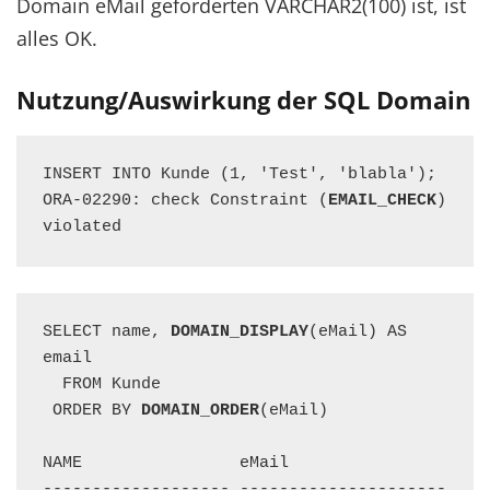
Domain eMail geforderten VARCHAR2(100) ist, ist
alles OK.
Nutzung/Auswirkung der SQL Domain
INSERT INTO Kunde (1, 'Test', 'blabla');

ORA-02290: check Constraint (
EMAIL_CHECK
) 
violated
SELECT name, 
DOMAIN_DISPLAY
(eMail) AS 
email  

  FROM Kunde 

 ORDER BY 
DOMAIN_ORDER
(eMail)

NAME                eMail

------------------- ---------------------
