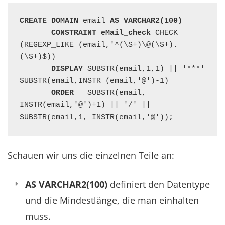
CREATE DOMAIN
 email 
AS VARCHAR2(100)
CONSTRAINT eMail_check
 CHECK 
(REGEXP_LIKE (email,'^(\S+)\@(\S+).
(\S+)$))

DISPLAY
 SUBSTR(email,1,1) || '***' 
SUBSTR(email,INSTR (email,'@')-1)

ORDER
   SUBSTR(email, 
INSTR(email,'@')+1) || '/' ||  
SUBSTR(email,1, INSTR(email,'@'));
Schauen wir uns die einzelnen Teile an:
AS VARCHAR2(100)
definiert den Datentype
und die Mindestlänge, die man einhalten
muss.