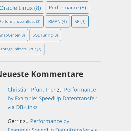
Oracle Linux
(8)
Performance
(5)
RMAN
(4)
SE
(4)
Performanceeinfluss
(3)
SnapCenter
(3)
SQL Tuning
(3)
Storage Infrastruktur
(3)
Neueste Kommentare
Christian Pfundtner
zu
Performance
by Example: SpeedUp Datentransfer
via DB-Links
Gerrit
zu
Performance by
Example: SpeedUp Datentransfer via