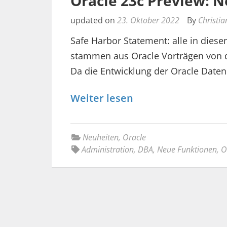
Oracle 23c Preview: N
updated on
23. Oktober 2022
By
Christia
Safe Harbor Statement: alle in diese
stammen aus Oracle Vorträgen von d
Da die Entwicklung der Oracle Date
Weiter lesen
Neuheiten
,
Oracle
Administration
,
DBA
,
Neue Funktionen
,
O