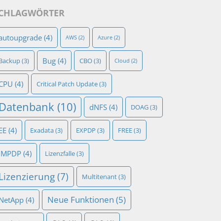
CHLAGWÖRTER
autoupgrade
(4)
AWS
(2)
Azure
(2)
Bug
(4)
Backup
(3)
CBO
(3)
Cloud
(2)
CPU
(4)
Critical Patch Update
(3)
Datenbank
(10)
dNFS
(4)
DOAG
(3)
EE
(4)
Exadata
(3)
EXPDP
(3)
FREE
(3)
IMPDP
(4)
Lizenzfalle
(3)
Lizenzierung
(7)
Multitenant
(3)
Neue Funktionen
(5)
NetApp
(4)