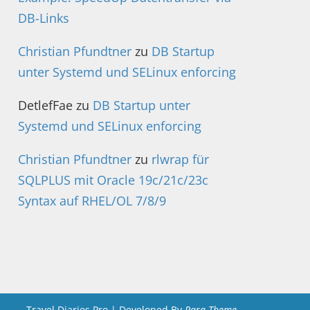
DB-Links
Christian Pfundtner
zu
DB Startup
unter Systemd und SELinux enforcing
DetlefFae
zu
DB Startup unter
Systemd und SELinux enforcing
Christian Pfundtner
zu
rlwrap für
SQLPLUS mit Oracle 19c/21c/23c
Syntax auf RHEL/OL 7/8/9
Travel Diaries Pro | Developed By
Rara Theme
.