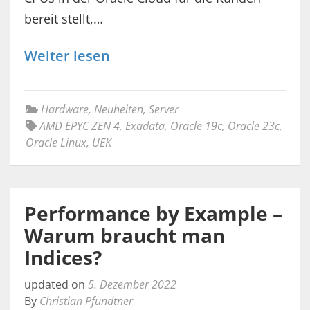
bereit stellt,…
Weiter lesen
Hardware
,
Neuheiten
,
Server
AMD EPYC ZEN 4
,
Exadata
,
Oracle 19c
,
Oracle 23c
,
Oracle Linux
,
UEK
Performance by Example –
Warum braucht man
Indices?
updated on
5. Dezember 2022
By
Christian Pfundtner