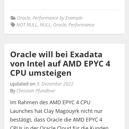
Oracle
,
Performance by Example
NOT NULL
,
NULL
,
Oracle
,
Performance
Oracle will bei Exadata
von Intel auf AMD EPYC 4
CPU umsteigen
updated on
9. Dezember 2022
By
Christian Pfundtner
Im Rahmen des AMD EPYC 4 CPU
Launches hat Clay Magouyrk nicht nur
bestätigt, dass Oracle die AMD EPYC 4
CPUs in der Oracle Cloud für die Kunden