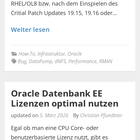
RHEL/OL8 bzw. nach dem Einspielen des
Critial Patch Updates 19.15, 19.16 oder…
Weiter lesen
How-To
,
Infrastruktur
,
Oracle
Bug
,
DataPump
,
dNFS
,
Performance
,
RMAN
Oracle Datenbank EE
Lizenzen optimal nutzen
updated on
5. März 2026
By
Christian Pfundtner
Egal ob man eine CPU Core- oder
benutzerbasierte Lizenz nutzt, gibt es