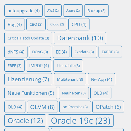
autoupgrade
(4)
Backup
(3)
AWS
(2)
Azure
(2)
Bug
(4)
CPU
(4)
CBO
(3)
Cloud
(2)
Datenbank
(10)
Critical Patch Update
(3)
dNFS
(4)
EE
(4)
DOAG
(3)
Exadata
(3)
EXPDP
(3)
IMPDP
(4)
FREE
(3)
Lizenzfalle
(3)
Lizenzierung
(7)
NetApp
(4)
Multitenant
(3)
Neue Funktionen
(5)
OL8
(4)
Neuheiten
(3)
OLVM
(8)
OPatch
(6)
OL9
(4)
on-Premise
(3)
Oracle 19c
(23)
Oracle
(12)