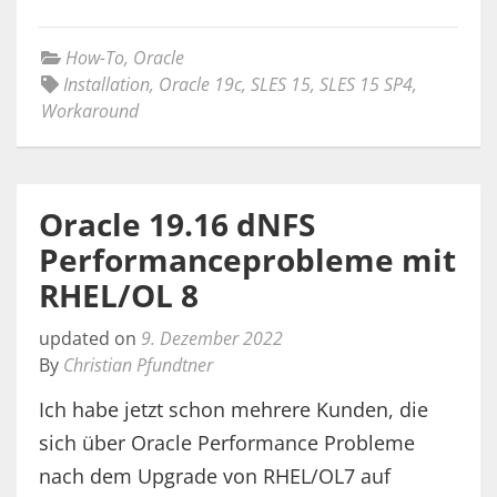
How-To
,
Oracle
Installation
,
Oracle 19c
,
SLES 15
,
SLES 15 SP4
,
Workaround
Oracle 19.16 dNFS
Performanceprobleme mit
RHEL/OL 8
updated on
9. Dezember 2022
By
Christian Pfundtner
Ich habe jetzt schon mehrere Kunden, die
sich über Oracle Performance Probleme
nach dem Upgrade von RHEL/OL7 auf