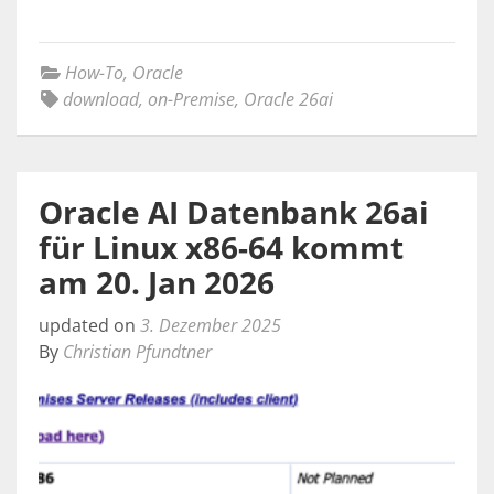
How-To
,
Oracle
download
,
on-Premise
,
Oracle 26ai
Oracle AI Datenbank 26ai
für Linux x86-64 kommt
am 20. Jan 2026
updated on
3. Dezember 2025
By
Christian Pfundtner