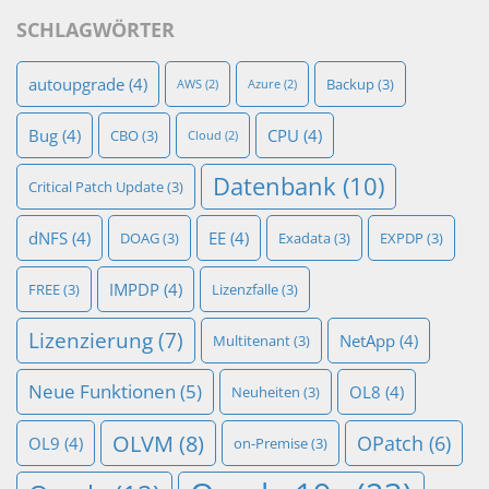
SCHLAGWÖRTER
autoupgrade
(4)
Backup
(3)
AWS
(2)
Azure
(2)
Bug
(4)
CPU
(4)
CBO
(3)
Cloud
(2)
Datenbank
(10)
Critical Patch Update
(3)
dNFS
(4)
EE
(4)
DOAG
(3)
Exadata
(3)
EXPDP
(3)
IMPDP
(4)
FREE
(3)
Lizenzfalle
(3)
Lizenzierung
(7)
NetApp
(4)
Multitenant
(3)
Neue Funktionen
(5)
OL8
(4)
Neuheiten
(3)
OLVM
(8)
OPatch
(6)
OL9
(4)
on-Premise
(3)