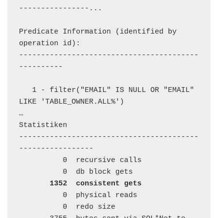
----------------...

Predicate Information (identified by 
operation id):

-----------------------------------------
----------

   1 - filter("EMAIL" IS NULL OR "EMAIL" 
LIKE 'TABLE_OWNER.ALL%')

…

Statistiken

-----------------------------------------
-----------------

          0  recursive calls

          0  db block gets

1352  consistent gets
          0  physical reads

          0  redo size
