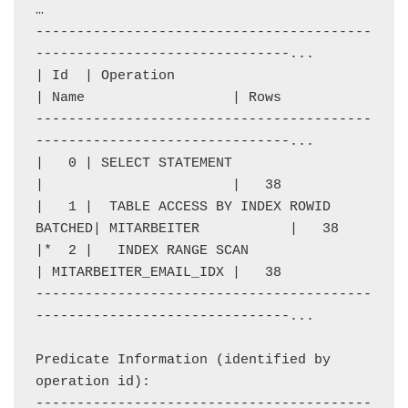
…

-----------------------------------------
-------------------------------...

| Id  | Operation                           
| Name                  | Rows

-----------------------------------------
-------------------------------...

|   0 | SELECT STATEMENT                    
|                       |   38

|   1 |  TABLE ACCESS BY INDEX ROWID 
BATCHED| MITARBEITER           |   38

|*  2 |   INDEX RANGE SCAN                  
| MITARBEITER_EMAIL_IDX |   38

-----------------------------------------
-------------------------------...

Predicate Information (identified by 
operation id):

-----------------------------------------