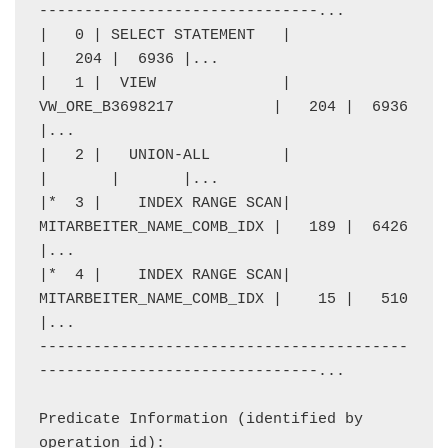
-------------------------------...

|   0 | SELECT STATEMENT   |                           
|   204 |  6936 |...

|   1 |  VIEW              | 
VW_ORE_B3698217           |   204 |  6936 
|...

|   2 |   UNION-ALL        |                           
|       |       |...

|*  3 |    INDEX RANGE SCAN| 
MITARBEITER_NAME_COMB_IDX |   189 |  6426 
|...

|*  4 |    INDEX RANGE SCAN| 
MITARBEITER_NAME_COMB_IDX |    15 |   510 
|...

-----------------------------------------
-------------------------------...

Predicate Information (identified by 
operation id):
