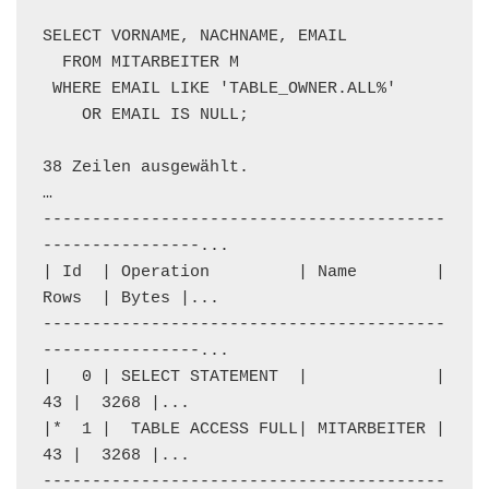
SELECT VORNAME, NACHNAME, EMAIL

  FROM MITARBEITER M

 WHERE EMAIL LIKE 'TABLE_OWNER.ALL%'

    OR EMAIL IS NULL;

38 Zeilen ausgewählt.

…

-----------------------------------------
----------------...

| Id  | Operation         | Name        | 
Rows  | Bytes |...

-----------------------------------------
----------------...

|   0 | SELECT STATEMENT  |             |    
43 |  3268 |...

|*  1 |  TABLE ACCESS FULL| MITARBEITER |    
43 |  3268 |...

-----------------------------------------