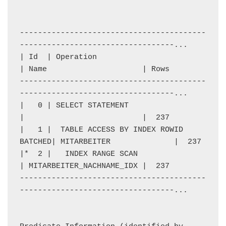
-----------------------------------------
----------------------------------...

| Id  | Operation                           
| Name                     | Rows 

-----------------------------------------
----------------------------------...

|   0 | SELECT STATEMENT                    
|                          |  237

|   1 |  TABLE ACCESS BY INDEX ROWID 
BATCHED| MITARBEITER              |  237

|*  2 |   INDEX RANGE SCAN                  
| MITARBEITER_NACHNAME_IDX |  237

-----------------------------------------
----------------------------------...
