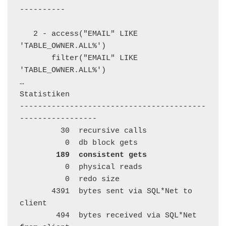
----------

   2 - access("EMAIL" LIKE 
'TABLE_OWNER.ALL%')

       filter("EMAIL" LIKE 
'TABLE_OWNER.ALL%')

…

Statistiken

-----------------------------------------
-----------------

         30  recursive calls

          0  db block gets

189  consistent gets
          0  physical reads

          0  redo size

       4391  bytes sent via SQL*Net to 
client

        494  bytes received via SQL*Net 