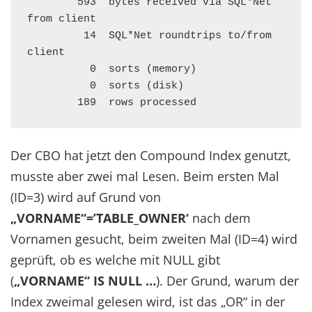
        593  bytes received via SQL*Net 
from client

         14  SQL*Net roundtrips to/from 
client

          0  sorts (memory)

          0  sorts (disk)

        189  rows processed
Der CBO hat jetzt den Compound Index genutzt,
musste aber zwei mal Lesen. Beim ersten Mal
(ID=3) wird auf Grund von
„VORNAME“=’TABLE_OWNER‘
nach dem
Vornamen gesucht, beim zweiten Mal (ID=4) wird
geprüft, ob es welche mit NULL gibt
(
„VORNAME“ IS NULL …
). Der Grund, warum der
Index zweimal gelesen wird, ist das „OR“ in der