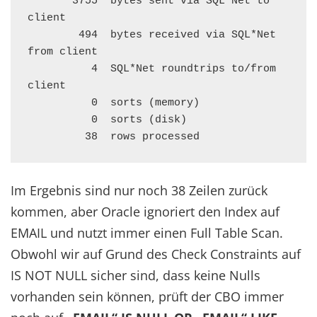
       3755  bytes sent via SQL*Net to 
client

        494  bytes received via SQL*Net 
from client

          4  SQL*Net roundtrips to/from 
client

          0  sorts (memory)

          0  sorts (disk)

         38  rows processed
Im Ergebnis sind nur noch 38 Zeilen zurück
kommen, aber Oracle ignoriert den Index auf
EMAIL und nutzt immer einen Full Table Scan.
Obwohl wir auf Grund des Check Constraints auf
IS NOT NULL sicher sind, dass keine Nulls
vorhanden sein können, prüft der CBO immer