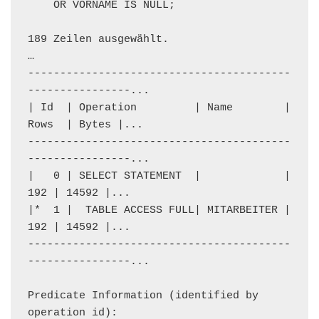
    OR VORNAME IS NULL;

189 Zeilen ausgewählt.

…

-----------------------------------------
----------------...

| Id  | Operation         | Name        | 
Rows  | Bytes |...

-----------------------------------------
----------------...

|   0 | SELECT STATEMENT  |             |   
192 | 14592 |...

|*  1 |  TABLE ACCESS FULL| MITARBEITER |   
192 | 14592 |...

-----------------------------------------
----------------...

Predicate Information (identified by 
operation id):
