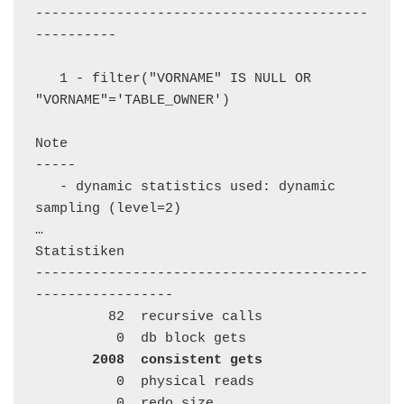
-----------------------------------------
----------

   1 - filter("VORNAME" IS NULL OR 
"VORNAME"='TABLE_OWNER')

Note

-----

   - dynamic statistics used: dynamic 
sampling (level=2)

…

Statistiken

-----------------------------------------
-----------------

         82  recursive calls

          0  db block gets

2008  consistent gets
          0  physical reads

          0  redo size
