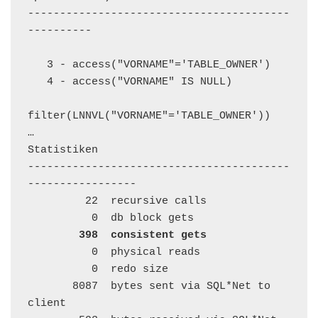
-----------------------------------------
----------

   3 - access("VORNAME"='TABLE_OWNER')

   4 - access("VORNAME" IS NULL)

filter(LNNVL("VORNAME"='TABLE_OWNER'))

…

Statistiken

-----------------------------------------
-----------------

         22  recursive calls

          0  db block gets

398  consistent gets
          0  physical reads

          0  redo size

       8087  bytes sent via SQL*Net to 
client
