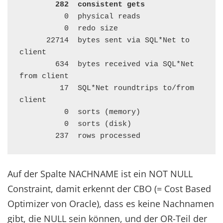
282  consistent gets
          0  physical reads

          0  redo size

      22714  bytes sent via SQL*Net to 
client

        634  bytes received via SQL*Net 
from client

         17  SQL*Net roundtrips to/from 
client

          0  sorts (memory)

          0  sorts (disk)

        237  rows processed
Auf der Spalte NACHNAME ist ein NOT NULL
Constraint, damit erkennt der CBO (= Cost Based
Optimizer von Oracle), dass es keine Nachnamen
gibt, die NULL sein können, und der OR-Teil der