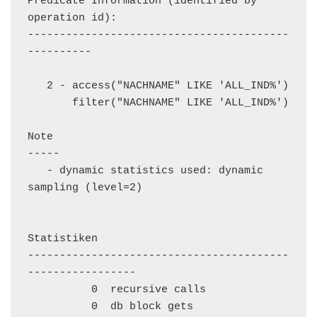
Predicate Information (identified by 
operation id):

-----------------------------------------
----------

   2 - access("NACHNAME" LIKE 'ALL_IND%')

       filter("NACHNAME" LIKE 'ALL_IND%')

Note

-----

   - dynamic statistics used: dynamic 
sampling (level=2)

Statistiken

-----------------------------------------
-----------------

          0  recursive calls

          0  db block gets
