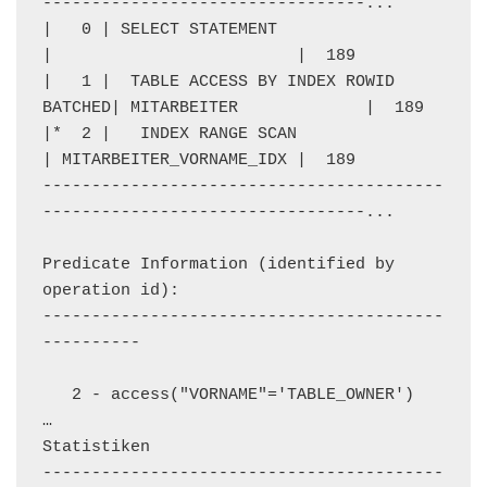
---------------------------------...

|   0 | SELECT STATEMENT                    
|                         |  189

|   1 |  TABLE ACCESS BY INDEX ROWID 
BATCHED| MITARBEITER             |  189

|*  2 |   INDEX RANGE SCAN                  
| MITARBEITER_VORNAME_IDX |  189

-----------------------------------------
---------------------------------...

Predicate Information (identified by 
operation id):

-----------------------------------------
----------

   2 - access("VORNAME"='TABLE_OWNER')

…

Statistiken

-----------------------------------------