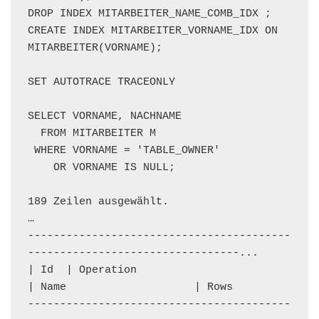
DROP INDEX MITARBEITER_NAME_COMB_IDX ;

CREATE INDEX MITARBEITER_VORNAME_IDX ON 
MITARBEITER(VORNAME);

SET AUTOTRACE TRACEONLY

SELECT VORNAME, NACHNAME

  FROM MITARBEITER M

 WHERE VORNAME = 'TABLE_OWNER'

    OR VORNAME IS NULL;

189 Zeilen ausgewählt.

…

-----------------------------------------
---------------------------------...

| Id  | Operation                           
| Name                    | Rows

-----------------------------------------