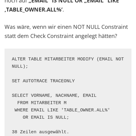
noch auf
„EMAIL“ IS NULL OR „EMAIL“ LIKE
‚TABLE_OWNER.ALL%‘
.
Was wäre, wenn wir einen NOT NULL Constraint
statt dem Check Constraint angelegt hätten?
ALTER TABLE MITARBEITER MODIFY (EMAIL NOT 
NULL);

SET AUTOTRACE TRACEONLY

SELECT VORNAME, NACHNAME, EMAIL

  FROM MITARBEITER M

 WHERE EMAIL LIKE 'TABLE_OWNER.ALL%'

    OR EMAIL IS NULL;

38 Zeilen ausgewählt.
