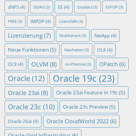
dNFS
(4)
EE
(4)
DOAG
(3)
Exadata
(3)
EXPDP
(3)
IMPDP
(4)
FREE
(3)
Lizenzfalle
(3)
Lizenzierung
(7)
NetApp
(4)
Multitenant
(3)
Neue Funktionen
(5)
OL8
(4)
Neuheiten
(3)
OLVM
(8)
OPatch
(6)
OL9
(4)
on-Premise
(3)
Oracle 19c
(23)
Oracle
(12)
Oracle 23ai
(8)
Oracle 23ai Feature in 19c
(5)
Oracle 23c
(10)
Oracle 23c Preview
(5)
Oracle CloudWorld 2022
(6)
Oracle 26ai
(4)
Oracle Grid Infrastruktur
(6)