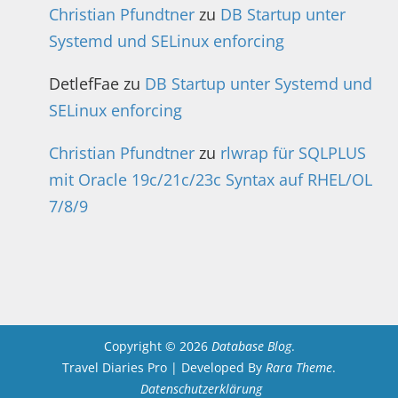
Christian Pfundtner
zu
DB Startup unter
Systemd und SELinux enforcing
DetlefFae
zu
DB Startup unter Systemd und
SELinux enforcing
Christian Pfundtner
zu
rlwrap für SQLPLUS
mit Oracle 19c/21c/23c Syntax auf RHEL/OL
7/8/9
Copyright © 2026
Database Blog
.
Travel Diaries Pro | Developed By
Rara Theme
.
Datenschutzerklärung