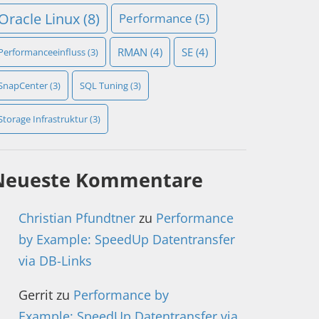
Oracle Linux
(8)
Performance
(5)
RMAN
(4)
SE
(4)
Performanceeinfluss
(3)
SnapCenter
(3)
SQL Tuning
(3)
Storage Infrastruktur
(3)
Neueste Kommentare
Christian Pfundtner
zu
Performance
by Example: SpeedUp Datentransfer
via DB-Links
Gerrit
zu
Performance by
Example: SpeedUp Datentransfer via