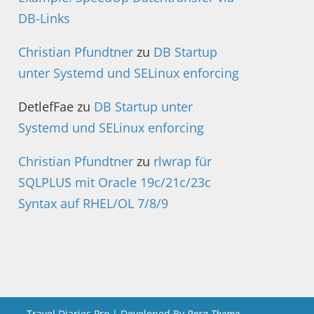
DB-Links
Christian Pfundtner
zu
DB Startup
unter Systemd und SELinux enforcing
DetlefFae
zu
DB Startup unter
Systemd und SELinux enforcing
Christian Pfundtner
zu
rlwrap für
SQLPLUS mit Oracle 19c/21c/23c
Syntax auf RHEL/OL 7/8/9
Travel Diaries Pro | Developed By
Rara Theme
.