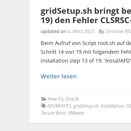
gridSetup.sh bringt be
19) den Fehler CLSRSC
updated on
6. März 2023
By
Christian Pf
Beim Aufruf von Script root.sh auf d
Schritt 14 von 19 mit folgendem Fehle
installation step 13 of 19: 'InstallAFD
Weiter lesen
How-To
,
Oracle
ADVM/ACFS
,
gridSetup.sh
,
Installation
,
OL
Secure Boot
,
VMware