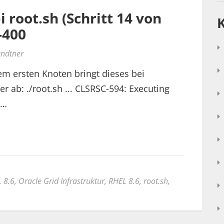
i root.sh (Schritt 14 von
-400
undtner
em ersten Knoten bringt dieses bei
r ab: ./root.sh ... CLSRSC-594: Executing
'…
 8.6
,
Oracle Grid Infrastruktur
,
RHEL 8.6
,
root.sh
,