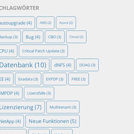
CHLAGWÖRTER
autoupgrade
(4)
AWS
(2)
Azure
(2)
Bug
(4)
Backup
(3)
CBO
(3)
Cloud
(2)
CPU
(4)
Critical Patch Update
(3)
Datenbank
(10)
dNFS
(4)
DOAG
(3)
EE
(4)
Exadata
(3)
EXPDP
(3)
FREE
(3)
IMPDP
(4)
Lizenzfalle
(3)
Lizenzierung
(7)
Multitenant
(3)
Neue Funktionen
(5)
NetApp
(4)