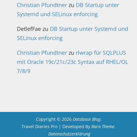
Christian Pfundtner
zu
DB Startup unter
Systemd und SELinux enforcing
DetlefFae
zu
DB Startup unter Systemd und
SELinux enforcing
Christian Pfundtner
zu
rlwrap für SQLPLUS
mit Oracle 19c/21c/23c Syntax auf RHEL/OL
7/8/9
Copyright © 2026
Database Blog
.
Travel Diaries Pro | Developed By
Rara Theme
.
Datenschutzerklärung