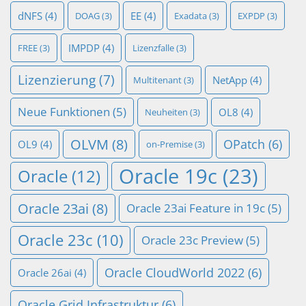
dNFS
(4)
EE
(4)
DOAG
(3)
Exadata
(3)
EXPDP
(3)
IMPDP
(4)
FREE
(3)
Lizenzfalle
(3)
Lizenzierung
(7)
NetApp
(4)
Multitenant
(3)
Neue Funktionen
(5)
OL8
(4)
Neuheiten
(3)
OLVM
(8)
OPatch
(6)
OL9
(4)
on-Premise
(3)
Oracle 19c
(23)
Oracle
(12)
Oracle 23ai
(8)
Oracle 23ai Feature in 19c
(5)
Oracle 23c
(10)
Oracle 23c Preview
(5)
Oracle CloudWorld 2022
(6)
Oracle 26ai
(4)
Oracle Grid Infrastruktur
(6)