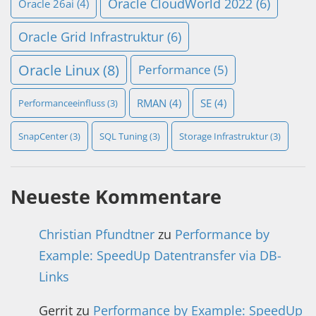
Oracle CloudWorld 2022
(6)
Oracle 26ai
(4)
Oracle Grid Infrastruktur
(6)
Oracle Linux
(8)
Performance
(5)
RMAN
(4)
SE
(4)
Performanceeinfluss
(3)
SnapCenter
(3)
SQL Tuning
(3)
Storage Infrastruktur
(3)
Neueste Kommentare
Christian Pfundtner
zu
Performance by
Example: SpeedUp Datentransfer via DB-
Links
Gerrit
zu
Performance by Example: SpeedUp