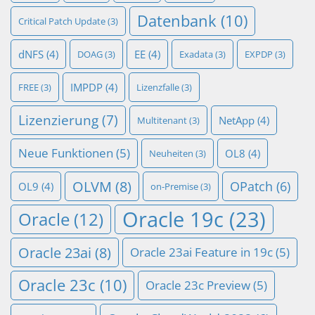
Datenbank
(10)
Critical Patch Update
(3)
dNFS
(4)
EE
(4)
DOAG
(3)
Exadata
(3)
EXPDP
(3)
IMPDP
(4)
FREE
(3)
Lizenzfalle
(3)
Lizenzierung
(7)
NetApp
(4)
Multitenant
(3)
Neue Funktionen
(5)
OL8
(4)
Neuheiten
(3)
OLVM
(8)
OPatch
(6)
OL9
(4)
on-Premise
(3)
Oracle 19c
(23)
Oracle
(12)
Oracle 23ai
(8)
Oracle 23ai Feature in 19c
(5)
Oracle 23c
(10)
Oracle 23c Preview
(5)