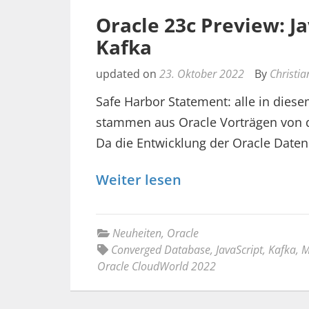
Oracle 23c Preview: J
Kafka
updated on
23. Oktober 2022
By
Christia
Safe Harbor Statement: alle in diese
stammen aus Oracle Vorträgen von d
Da die Entwicklung der Oracle Date
Weiter lesen
Neuheiten
,
Oracle
Converged Database
,
JavaScript
,
Kafka
,
M
Oracle CloudWorld 2022