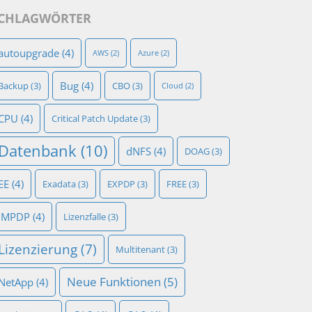
CHLAGWÖRTER
autoupgrade
(4)
AWS
(2)
Azure
(2)
Bug
(4)
Backup
(3)
CBO
(3)
Cloud
(2)
CPU
(4)
Critical Patch Update
(3)
Datenbank
(10)
dNFS
(4)
DOAG
(3)
EE
(4)
Exadata
(3)
EXPDP
(3)
FREE
(3)
IMPDP
(4)
Lizenzfalle
(3)
Lizenzierung
(7)
Multitenant
(3)
Neue Funktionen
(5)
NetApp
(4)