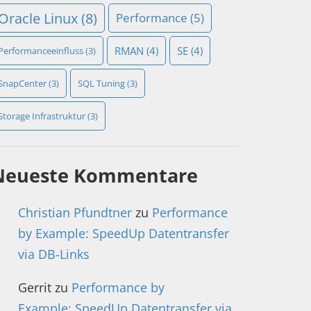
Oracle Linux
(8)
Performance
(5)
RMAN
(4)
SE
(4)
Performanceeinfluss
(3)
SnapCenter
(3)
SQL Tuning
(3)
Storage Infrastruktur
(3)
Neueste Kommentare
Christian Pfundtner
zu
Performance
by Example: SpeedUp Datentransfer
via DB-Links
Gerrit
zu
Performance by
Example: SpeedUp Datentransfer via