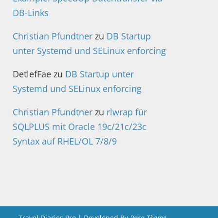
DB-Links
Christian Pfundtner
zu
DB Startup
unter Systemd und SELinux enforcing
DetlefFae
zu
DB Startup unter
Systemd und SELinux enforcing
Christian Pfundtner
zu
rlwrap für
SQLPLUS mit Oracle 19c/21c/23c
Syntax auf RHEL/OL 7/8/9
Travel Diaries Pro | Developed By
Rara Theme
.