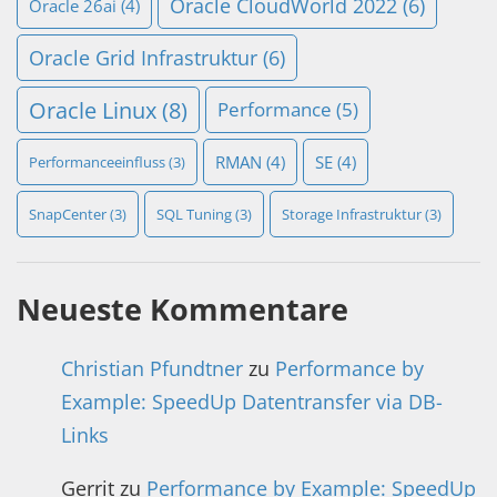
Oracle CloudWorld 2022
(6)
Oracle 26ai
(4)
Oracle Grid Infrastruktur
(6)
Oracle Linux
(8)
Performance
(5)
RMAN
(4)
SE
(4)
Performanceeinfluss
(3)
SnapCenter
(3)
SQL Tuning
(3)
Storage Infrastruktur
(3)
Neueste Kommentare
Christian Pfundtner
zu
Performance by
Example: SpeedUp Datentransfer via DB-
Links
Gerrit
zu
Performance by Example: SpeedUp