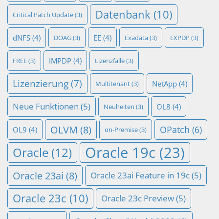
Datenbank
(10)
Critical Patch Update
(3)
dNFS
(4)
EE
(4)
DOAG
(3)
Exadata
(3)
EXPDP
(3)
IMPDP
(4)
FREE
(3)
Lizenzfalle
(3)
Lizenzierung
(7)
NetApp
(4)
Multitenant
(3)
Neue Funktionen
(5)
OL8
(4)
Neuheiten
(3)
OLVM
(8)
OPatch
(6)
OL9
(4)
on-Premise
(3)
Oracle 19c
(23)
Oracle
(12)
Oracle 23ai
(8)
Oracle 23ai Feature in 19c
(5)
Oracle 23c
(10)
Oracle 23c Preview
(5)