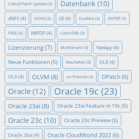
Datenbank
(10)
Critical Patch Update
(3)
dNFS
(4)
EE
(4)
DOAG
(3)
Exadata
(3)
EXPDP
(3)
IMPDP
(4)
FREE
(3)
Lizenzfalle
(3)
Lizenzierung
(7)
NetApp
(4)
Multitenant
(3)
Neue Funktionen
(5)
OL8
(4)
Neuheiten
(3)
OLVM
(8)
OPatch
(6)
OL9
(4)
on-Premise
(3)
Oracle 19c
(23)
Oracle
(12)
Oracle 23ai
(8)
Oracle 23ai Feature in 19c
(5)
Oracle 23c
(10)
Oracle 23c Preview
(5)
Oracle CloudWorld 2022
(6)
Oracle 26ai
(4)