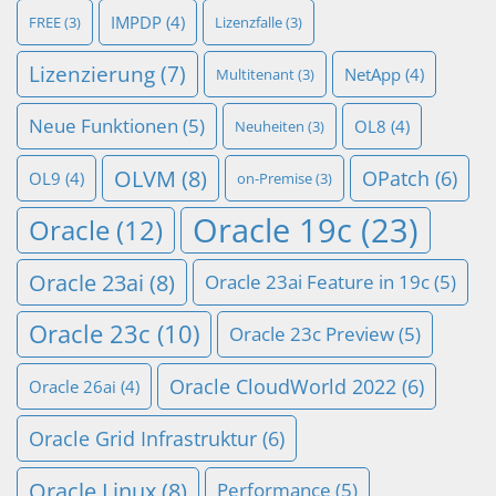
IMPDP
(4)
FREE
(3)
Lizenzfalle
(3)
Lizenzierung
(7)
NetApp
(4)
Multitenant
(3)
Neue Funktionen
(5)
OL8
(4)
Neuheiten
(3)
OLVM
(8)
OPatch
(6)
OL9
(4)
on-Premise
(3)
Oracle 19c
(23)
Oracle
(12)
Oracle 23ai
(8)
Oracle 23ai Feature in 19c
(5)
Oracle 23c
(10)
Oracle 23c Preview
(5)
Oracle CloudWorld 2022
(6)
Oracle 26ai
(4)
Oracle Grid Infrastruktur
(6)
Oracle Linux
(8)
Performance
(5)