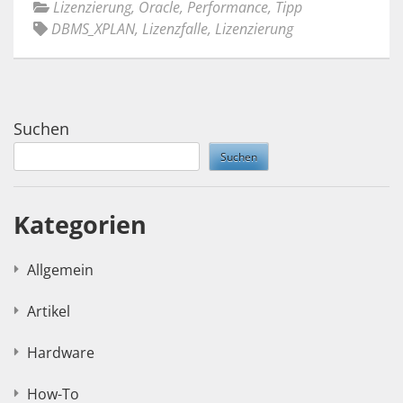
Lizenzierung
,
Oracle
,
Performance
,
Tipp
DBMS_XPLAN
,
Lizenzfalle
,
Lizenzierung
Suchen
Suchen
Kategorien
Allgemein
Artikel
Hardware
How-To