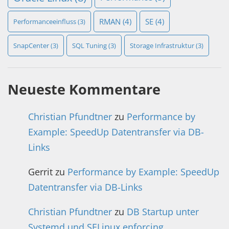
RMAN
(4)
SE
(4)
Performanceeinfluss
(3)
SnapCenter
(3)
SQL Tuning
(3)
Storage Infrastruktur
(3)
Neueste Kommentare
Christian Pfundtner
zu
Performance by
Example: SpeedUp Datentransfer via DB-
Links
Gerrit
zu
Performance by Example: SpeedUp
Datentransfer via DB-Links
Christian Pfundtner
zu
DB Startup unter
Systemd und SELinux enforcing