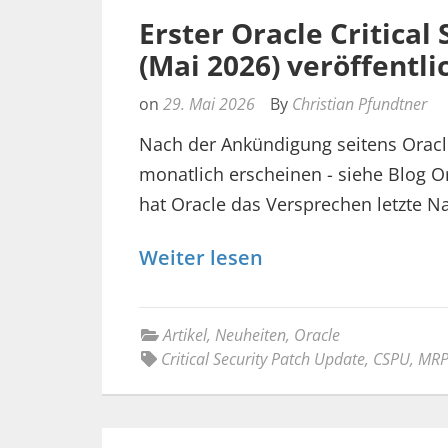
Erster Oracle Critical
(Mai 2026) veröffentli
on
29. Mai 2026
By
Christian Pfundtner
Nach der Ankündigung seitens Oracle
monatlich erscheinen - siehe Blog Or
hat Oracle das Versprechen letzte Nac
Weiter lesen
Artikel
,
Neuheiten
,
Oracle
Critical Security Patch Update
,
CSPU
,
MR