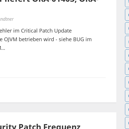
undtner
ehler im Critical Patch Update
e OJVM betrieben wird - siehe BUG im
M…
urity Patch Frequenz