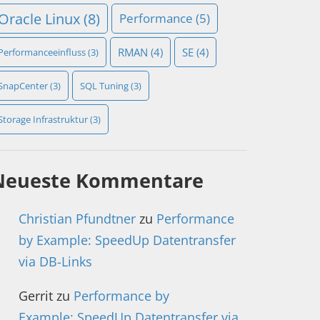
Oracle Linux
(8)
Performance
(5)
RMAN
(4)
SE
(4)
Performanceeinfluss
(3)
SnapCenter
(3)
SQL Tuning
(3)
Storage Infrastruktur
(3)
Neueste Kommentare
Christian Pfundtner
zu
Performance
by Example: SpeedUp Datentransfer
via DB-Links
Gerrit
zu
Performance by
Example: SpeedUp Datentransfer via