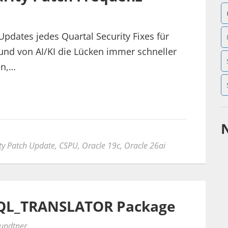
 Updates jedes Quartal Security Fixes für
rund von AI/KI die Lücken immer schneller
en,…
ity Patch Update
,
CSPU
,
Oracle 19c
,
Oracle 26ai
SQL_TRANSLATOR Package
fundtner