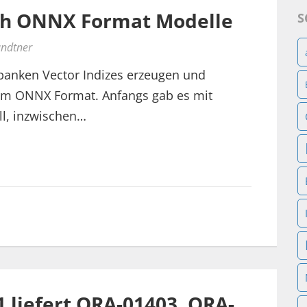
rch ONNX Format Modelle
S
undtner
banken Vector Indizes erzeugen und
 im ONNX Format. Anfangs gab es mit
l, inzwischen…
1 liefert ORA-01403, ORA-