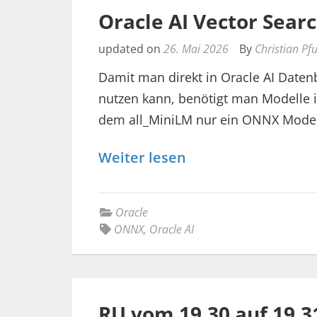
Oracle AI Vector Sea
updated on
26. Mai 2026
By
Christian Pf
Damit man direkt in Oracle AI Daten
nutzen kann, benötigt man Modelle
dem all_MiniLM nur ein ONNX Model
Weiter lesen
Oracle
ONNX
,
Oracle AI
RU vom 19.30 auf 19.3