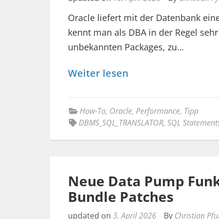
Oracle liefert mit der Datenbank ein
kennt man als DBA in der Regel sehr 
unbekannten Packages, zu…
Weiter lesen
How-To
,
Oracle
,
Performance
,
Tipp
DBMS_SQL_TRANSLATOR
,
SQL Statement
Neue Data Pump Funk
Bundle Patches
updated on
3. April 2026
By
Christian Pf