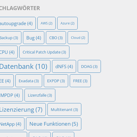
CHLAGWÖRTER
autoupgrade
(4)
AWS
(2)
Azure
(2)
Bug
(4)
Backup
(3)
CBO
(3)
Cloud
(2)
CPU
(4)
Critical Patch Update
(3)
Datenbank
(10)
dNFS
(4)
DOAG
(3)
EE
(4)
Exadata
(3)
EXPDP
(3)
FREE
(3)
IMPDP
(4)
Lizenzfalle
(3)
Lizenzierung
(7)
Multitenant
(3)
Neue Funktionen
(5)
NetApp
(4)