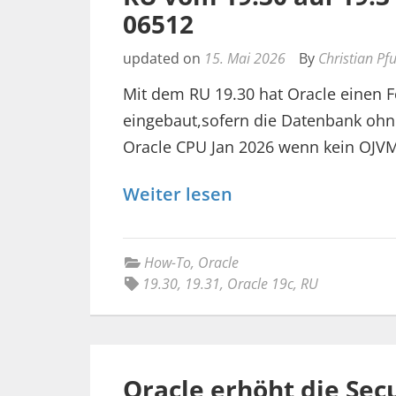
06512
updated on
15. Mai 2026
By
Christian Pf
Mit dem RU 19.30 hat Oracle einen F
eingebaut,sofern die Datenbank ohn
Oracle CPU Jan 2026 wenn kein OJV
Weiter lesen
How-To
,
Oracle
19.30
,
19.31
,
Oracle 19c
,
RU
Oracle erhöht die Sec