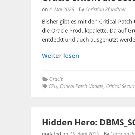
on
4. Mai 2026
By
Christian Pfundtner
Bisher gibt es mit den Critical Patch
die Oracle Produktpalette. Da auf G
entdeckt und auch ausgenutzt werd
Weiter lesen
Oracle
CPU
,
Critical Patch Update
,
Critical Secur
Hidden Hero: DBMS_
updated on
15. April 2026
By
Christian P