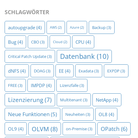
SCHLAGWÖRTER
autoupgrade
(4)
Backup
(3)
AWS
(2)
Azure
(2)
Bug
(4)
CPU
(4)
CBO
(3)
Cloud
(2)
Datenbank
(10)
Critical Patch Update
(3)
dNFS
(4)
EE
(4)
DOAG
(3)
Exadata
(3)
EXPDP
(3)
IMPDP
(4)
FREE
(3)
Lizenzfalle
(3)
Lizenzierung
(7)
NetApp
(4)
Multitenant
(3)
Neue Funktionen
(5)
OL8
(4)
Neuheiten
(3)
OLVM
(8)
OPatch
(6)
OL9
(4)
on-Premise
(3)