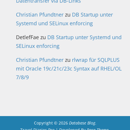
Datentransfer via DB-Links
Christian Pfundtner
zu
DB Startup unter
Systemd und SELinux enforcing
DetlefFae
zu
DB Startup unter Systemd und
SELinux enforcing
Christian Pfundtner
zu
rlwrap für SQLPLUS
mit Oracle 19c/21c/23c Syntax auf RHEL/OL
7/8/9
Copyright © 2026
Database Blog
.
Travel Diaries Pro | Developed By
Rara Theme
.