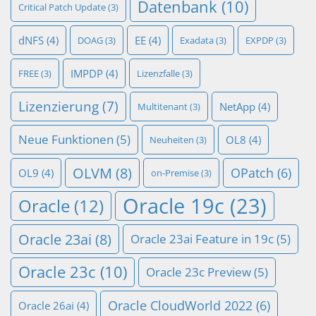
Datenbank
(10)
Critical Patch Update
(3)
dNFS
(4)
EE
(4)
DOAG
(3)
Exadata
(3)
EXPDP
(3)
IMPDP
(4)
FREE
(3)
Lizenzfalle
(3)
Lizenzierung
(7)
NetApp
(4)
Multitenant
(3)
Neue Funktionen
(5)
OL8
(4)
Neuheiten
(3)
OLVM
(8)
OPatch
(6)
OL9
(4)
on-Premise
(3)
Oracle 19c
(23)
Oracle
(12)
Oracle 23ai
(8)
Oracle 23ai Feature in 19c
(5)
Oracle 23c
(10)
Oracle 23c Preview
(5)
Oracle CloudWorld 2022
(6)
Oracle 26ai
(4)