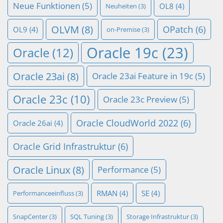
Neue Funktionen
(5)
OL8
(4)
Neuheiten
(3)
OLVM
(8)
OPatch
(6)
OL9
(4)
on-Premise
(3)
Oracle 19c
(23)
Oracle
(12)
Oracle 23ai
(8)
Oracle 23ai Feature in 19c
(5)
Oracle 23c
(10)
Oracle 23c Preview
(5)
Oracle CloudWorld 2022
(6)
Oracle 26ai
(4)
Oracle Grid Infrastruktur
(6)
Oracle Linux
(8)
Performance
(5)
RMAN
(4)
SE
(4)
Performanceeinfluss
(3)
SnapCenter
(3)
SQL Tuning
(3)
Storage Infrastruktur
(3)