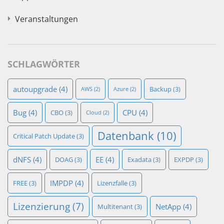
Veranstaltungen
SCHLAGWÖRTER
autoupgrade
(4)
Backup
(3)
AWS
(2)
Azure
(2)
Bug
(4)
CPU
(4)
CBO
(3)
Cloud
(2)
Datenbank
(10)
Critical Patch Update
(3)
dNFS
(4)
EE
(4)
DOAG
(3)
Exadata
(3)
EXPDP
(3)
IMPDP
(4)
FREE
(3)
Lizenzfalle
(3)
Lizenzierung
(7)
NetApp
(4)
Multitenant
(3)