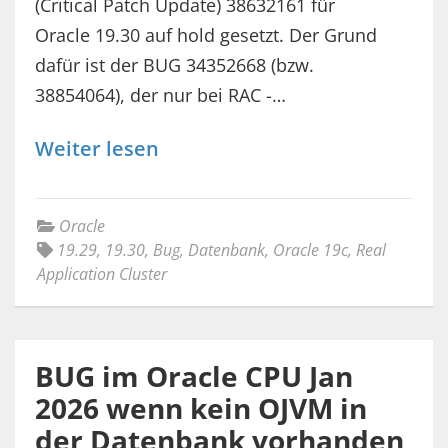
(Critical Patch Update) 38632161 für
Oracle 19.30 auf hold gesetzt. Der Grund
dafür ist der BUG 34352668 (bzw.
38854064), der nur bei RAC -…
Weiter lesen
Oracle
19.29
,
19.30
,
Bug
,
Datenbank
,
Oracle 19c
,
Real
Application Cluster
BUG im Oracle CPU Jan
2026 wenn kein OJVM in
der Datenbank vorhanden