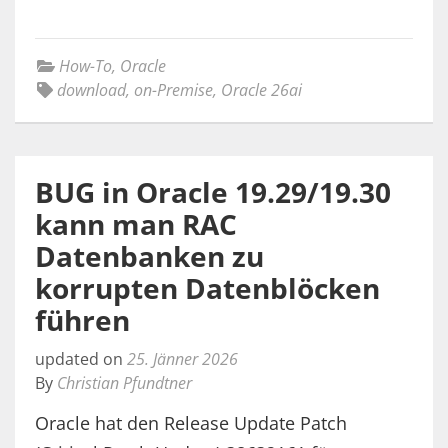
How-To
,
Oracle
download
,
on-Premise
,
Oracle 26ai
BUG in Oracle 19.29/19.30
kann man RAC
Datenbanken zu
korrupten Datenblöcken
führen
updated on
25. Jänner 2026
By
Christian Pfundtner
Oracle hat den Release Update Patch