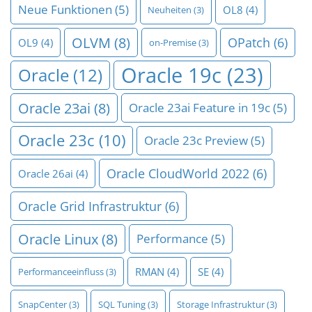
Neue Funktionen
(5)
OL8
(4)
Neuheiten
(3)
OLVM
(8)
OPatch
(6)
OL9
(4)
on-Premise
(3)
Oracle 19c
(23)
Oracle
(12)
Oracle 23ai
(8)
Oracle 23ai Feature in 19c
(5)
Oracle 23c
(10)
Oracle 23c Preview
(5)
Oracle CloudWorld 2022
(6)
Oracle 26ai
(4)
Oracle Grid Infrastruktur
(6)
Oracle Linux
(8)
Performance
(5)
RMAN
(4)
SE
(4)
Performanceeinfluss
(3)
SnapCenter
(3)
SQL Tuning
(3)
Storage Infrastruktur
(3)