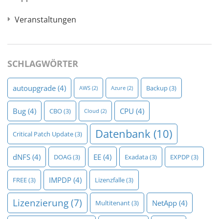
Veranstaltungen
SCHLAGWÖRTER
autoupgrade
(4)
Backup
(3)
AWS
(2)
Azure
(2)
Bug
(4)
CPU
(4)
CBO
(3)
Cloud
(2)
Datenbank
(10)
Critical Patch Update
(3)
dNFS
(4)
EE
(4)
DOAG
(3)
Exadata
(3)
EXPDP
(3)
IMPDP
(4)
FREE
(3)
Lizenzfalle
(3)
Lizenzierung
(7)
NetApp
(4)
Multitenant
(3)