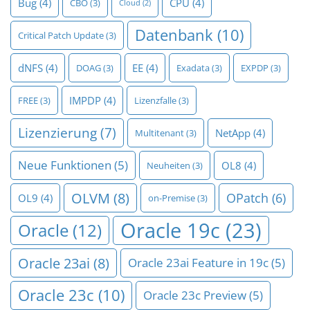
Bug
(4)
CPU
(4)
CBO
(3)
Cloud
(2)
Datenbank
(10)
Critical Patch Update
(3)
dNFS
(4)
EE
(4)
DOAG
(3)
Exadata
(3)
EXPDP
(3)
IMPDP
(4)
FREE
(3)
Lizenzfalle
(3)
Lizenzierung
(7)
NetApp
(4)
Multitenant
(3)
Neue Funktionen
(5)
OL8
(4)
Neuheiten
(3)
OLVM
(8)
OPatch
(6)
OL9
(4)
on-Premise
(3)
Oracle 19c
(23)
Oracle
(12)
Oracle 23ai
(8)
Oracle 23ai Feature in 19c
(5)
Oracle 23c
(10)
Oracle 23c Preview
(5)