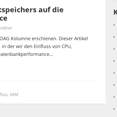
tspeichers auf die
ce
undtner
 DOAG Kolumne erschienen. Dieser Artikel
e, in der wir den Einfluss von CPU,
 Datenbankperformance…
luss
,
RAM