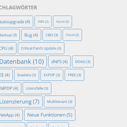
CHLAGWÖRTER
autoupgrade
(4)
AWS
(2)
Azure
(2)
Bug
(4)
Backup
(3)
CBO
(3)
Cloud
(2)
CPU
(4)
Critical Patch Update
(3)
Datenbank
(10)
dNFS
(4)
DOAG
(3)
EE
(4)
Exadata
(3)
EXPDP
(3)
FREE
(3)
IMPDP
(4)
Lizenzfalle
(3)
Lizenzierung
(7)
Multitenant
(3)
Neue Funktionen
(5)
NetApp
(4)