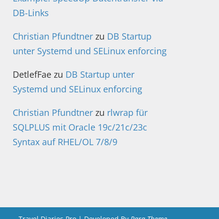
DB-Links
Christian Pfundtner
zu
DB Startup
unter Systemd und SELinux enforcing
DetlefFae
zu
DB Startup unter
Systemd und SELinux enforcing
Christian Pfundtner
zu
rlwrap für
SQLPLUS mit Oracle 19c/21c/23c
Syntax auf RHEL/OL 7/8/9
Travel Diaries Pro | Developed By
Rara Theme
.