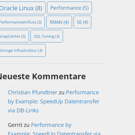
Oracle Linux
(8)
Performance
(5)
RMAN
(4)
SE
(4)
Performanceeinfluss
(3)
SnapCenter
(3)
SQL Tuning
(3)
Storage Infrastruktur
(3)
Neueste Kommentare
Christian Pfundtner
zu
Performance
by Example: SpeedUp Datentransfer
via DB-Links
Gerrit
zu
Performance by
Example: SpeedUp Datentransfer via