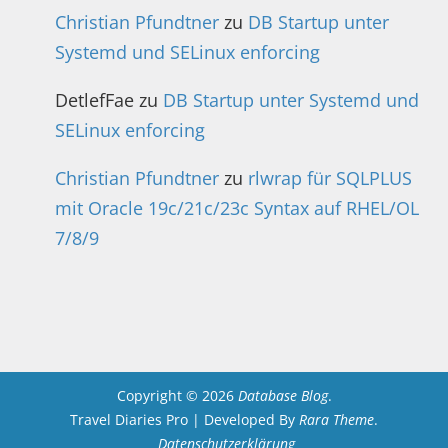
Christian Pfundtner
zu
DB Startup unter
Systemd und SELinux enforcing
DetlefFae
zu
DB Startup unter Systemd und
SELinux enforcing
Christian Pfundtner
zu
rlwrap für SQLPLUS
mit Oracle 19c/21c/23c Syntax auf RHEL/OL
7/8/9
Copyright © 2026
Database Blog
.
Travel Diaries Pro | Developed By
Rara Theme
.
Datenschutzerklärung