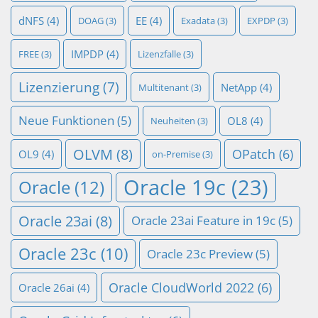
dNFS
(4)
EE
(4)
DOAG
(3)
Exadata
(3)
EXPDP
(3)
IMPDP
(4)
FREE
(3)
Lizenzfalle
(3)
Lizenzierung
(7)
NetApp
(4)
Multitenant
(3)
Neue Funktionen
(5)
OL8
(4)
Neuheiten
(3)
OLVM
(8)
OPatch
(6)
OL9
(4)
on-Premise
(3)
Oracle 19c
(23)
Oracle
(12)
Oracle 23ai
(8)
Oracle 23ai Feature in 19c
(5)
Oracle 23c
(10)
Oracle 23c Preview
(5)
Oracle CloudWorld 2022
(6)
Oracle 26ai
(4)