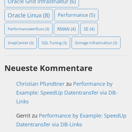
Oracle Grid Infrastruktur
(6)
Oracle Linux
(8)
Performance
(5)
RMAN
(4)
SE
(4)
Performanceeinfluss
(3)
SnapCenter
(3)
SQL Tuning
(3)
Storage Infrastruktur
(3)
Neueste Kommentare
Christian Pfundtner
zu
Performance by
Example: SpeedUp Datentransfer via DB-
Links
Gerrit
zu
Performance by Example: SpeedUp
Datentransfer via DB-Links