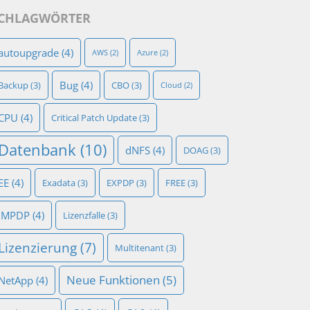
CHLAGWÖRTER
autoupgrade
(4)
AWS
(2)
Azure
(2)
Bug
(4)
Backup
(3)
CBO
(3)
Cloud
(2)
CPU
(4)
Critical Patch Update
(3)
Datenbank
(10)
dNFS
(4)
DOAG
(3)
EE
(4)
Exadata
(3)
EXPDP
(3)
FREE
(3)
IMPDP
(4)
Lizenzfalle
(3)
Lizenzierung
(7)
Multitenant
(3)
Neue Funktionen
(5)
NetApp
(4)