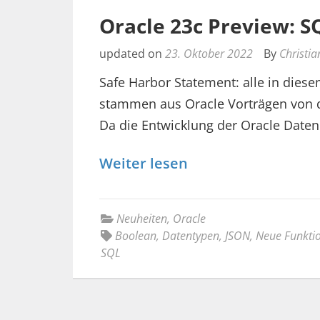
Oracle 23c Preview: 
updated on
23. Oktober 2022
By
Christia
Safe Harbor Statement: alle in diese
stammen aus Oracle Vorträgen von d
Da die Entwicklung der Oracle Date
Weiter lesen
Neuheiten
,
Oracle
Boolean
,
Datentypen
,
JSON
,
Neue Funkti
SQL