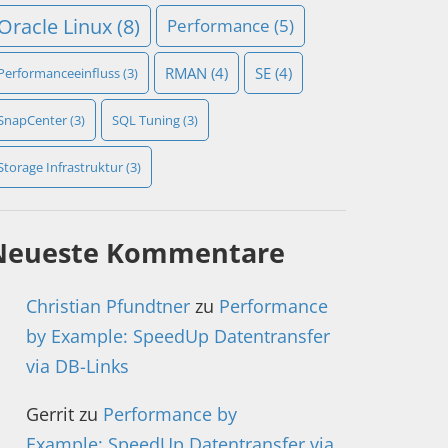
Oracle Linux
(8)
Performance
(5)
RMAN
(4)
SE
(4)
Performanceeinfluss
(3)
SnapCenter
(3)
SQL Tuning
(3)
Storage Infrastruktur
(3)
Neueste Kommentare
Christian Pfundtner
zu
Performance
by Example: SpeedUp Datentransfer
via DB-Links
Gerrit
zu
Performance by
Example: SpeedUp Datentransfer via