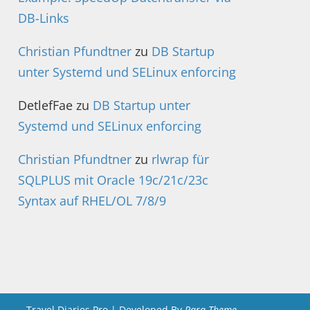
DB-Links
Christian Pfundtner
zu
DB Startup
unter Systemd und SELinux enforcing
DetlefFae
zu
DB Startup unter
Systemd und SELinux enforcing
Christian Pfundtner
zu
rlwrap für
SQLPLUS mit Oracle 19c/21c/23c
Syntax auf RHEL/OL 7/8/9
Travel Diaries Pro | Developed By
Rara Theme
.