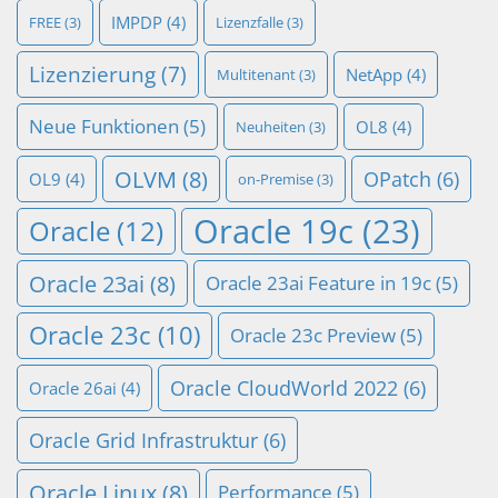
IMPDP
(4)
FREE
(3)
Lizenzfalle
(3)
Lizenzierung
(7)
NetApp
(4)
Multitenant
(3)
Neue Funktionen
(5)
OL8
(4)
Neuheiten
(3)
OLVM
(8)
OPatch
(6)
OL9
(4)
on-Premise
(3)
Oracle 19c
(23)
Oracle
(12)
Oracle 23ai
(8)
Oracle 23ai Feature in 19c
(5)
Oracle 23c
(10)
Oracle 23c Preview
(5)
Oracle CloudWorld 2022
(6)
Oracle 26ai
(4)
Oracle Grid Infrastruktur
(6)
Oracle Linux
(8)
Performance
(5)