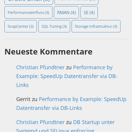
RMAN
(4)
SE
(4)
Performanceeinfluss
(3)
SnapCenter
(3)
SQL Tuning
(3)
Storage Infrastruktur
(3)
Neueste Kommentare
Christian Pfundtner
zu
Performance by
Example: SpeedUp Datentransfer via DB-
Links
Gerrit
zu
Performance by Example: SpeedUp
Datentransfer via DB-Links
Christian Pfundtner
zu
DB Startup unter
Systemd und SELinux enforcing