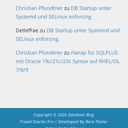
Christian Pfundtner
zu
DB Startup unter
Systemd und SELinux enforcing
DetlefFae
zu
DB Startup unter Systemd und
SELinux enforcing
Christian Pfundtner
zu
rlwrap für SQLPLUS
mit Oracle 19c/21c/23c Syntax auf RHEL/OL
7/8/9
Copyright © 2026
Database Blog
.
Travel Diaries Pro | Developed By
Rara Theme
.