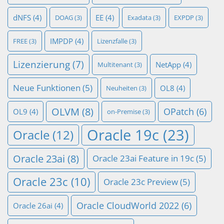
dNFS
(4)
EE
(4)
DOAG
(3)
Exadata
(3)
EXPDP
(3)
IMPDP
(4)
FREE
(3)
Lizenzfalle
(3)
Lizenzierung
(7)
NetApp
(4)
Multitenant
(3)
Neue Funktionen
(5)
OL8
(4)
Neuheiten
(3)
OLVM
(8)
OPatch
(6)
OL9
(4)
on-Premise
(3)
Oracle 19c
(23)
Oracle
(12)
Oracle 23ai
(8)
Oracle 23ai Feature in 19c
(5)
Oracle 23c
(10)
Oracle 23c Preview
(5)
Oracle CloudWorld 2022
(6)
Oracle 26ai
(4)