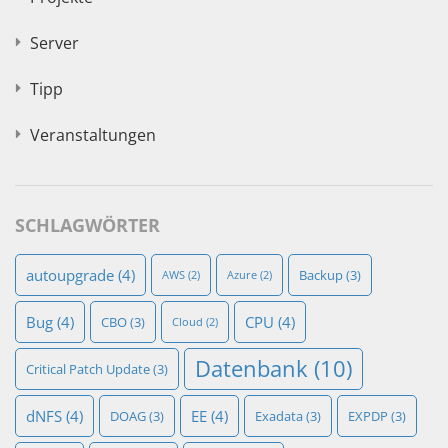
Server
Tipp
Veranstaltungen
SCHLAGWÖRTER
autoupgrade
(4)
Backup
(3)
AWS
(2)
Azure
(2)
Bug
(4)
CPU
(4)
CBO
(3)
Cloud
(2)
Datenbank
(10)
Critical Patch Update
(3)
dNFS
(4)
EE
(4)
DOAG
(3)
Exadata
(3)
EXPDP
(3)