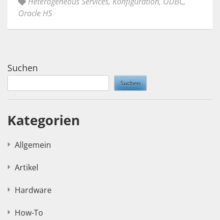
Heterogeneous Services
,
Konfiguration
,
ODBC
,
Oracle HS
Suchen
Suchen
Kategorien
Allgemein
Artikel
Hardware
How-To