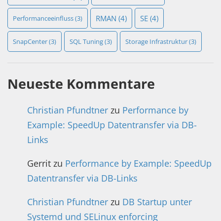
RMAN
(4)
SE
(4)
Performanceeinfluss
(3)
SnapCenter
(3)
SQL Tuning
(3)
Storage Infrastruktur
(3)
Neueste Kommentare
Christian Pfundtner
zu
Performance by
Example: SpeedUp Datentransfer via DB-
Links
Gerrit
zu
Performance by Example: SpeedUp
Datentransfer via DB-Links
Christian Pfundtner
zu
DB Startup unter
Systemd und SELinux enforcing