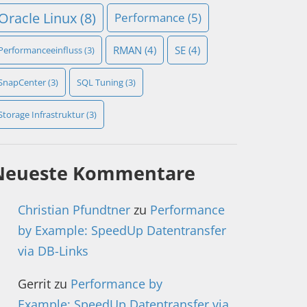
Oracle Linux
(8)
Performance
(5)
RMAN
(4)
SE
(4)
Performanceeinfluss
(3)
SnapCenter
(3)
SQL Tuning
(3)
Storage Infrastruktur
(3)
Neueste Kommentare
Christian Pfundtner
zu
Performance
by Example: SpeedUp Datentransfer
via DB-Links
Gerrit
zu
Performance by
Example: SpeedUp Datentransfer via