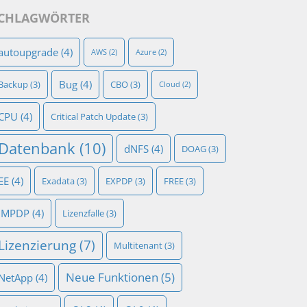
CHLAGWÖRTER
autoupgrade
(4)
AWS
(2)
Azure
(2)
Bug
(4)
Backup
(3)
CBO
(3)
Cloud
(2)
CPU
(4)
Critical Patch Update
(3)
Datenbank
(10)
dNFS
(4)
DOAG
(3)
EE
(4)
Exadata
(3)
EXPDP
(3)
FREE
(3)
IMPDP
(4)
Lizenzfalle
(3)
Lizenzierung
(7)
Multitenant
(3)
Neue Funktionen
(5)
NetApp
(4)