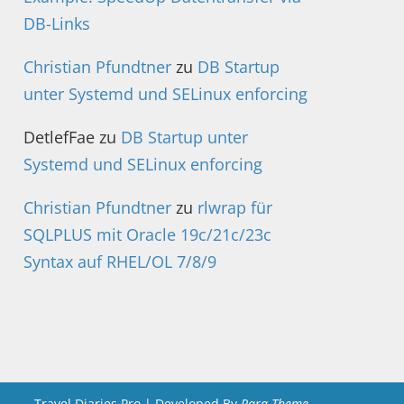
DB-Links
Christian Pfundtner
zu
DB Startup
unter Systemd und SELinux enforcing
DetlefFae
zu
DB Startup unter
Systemd und SELinux enforcing
Christian Pfundtner
zu
rlwrap für
SQLPLUS mit Oracle 19c/21c/23c
Syntax auf RHEL/OL 7/8/9
Travel Diaries Pro | Developed By
Rara Theme
.