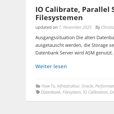
IO Calibrate, Paralle
Filesystemen
updated on
7. November 2025
By
Christi
Ausgangssituation Die alten Datenb
ausgetauscht werden, die Storage selb
Datenbank Server wird ASM genutzt.
Weiter lesen
How-To
,
Infrastruktur
,
Oracle
,
Performan
Datenbank
,
Filesystem
,
IO Calibration
,
Or