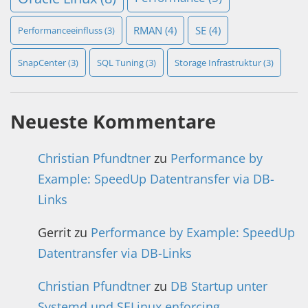
RMAN
(4)
SE
(4)
Performanceeinfluss
(3)
SnapCenter
(3)
SQL Tuning
(3)
Storage Infrastruktur
(3)
Neueste Kommentare
Christian Pfundtner
zu
Performance by
Example: SpeedUp Datentransfer via DB-
Links
Gerrit
zu
Performance by Example: SpeedUp
Datentransfer via DB-Links
Christian Pfundtner
zu
DB Startup unter
Systemd und SELinux enforcing