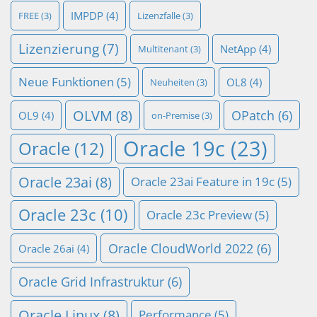
IMPDP
(4)
FREE
(3)
Lizenzfalle
(3)
Lizenzierung
(7)
NetApp
(4)
Multitenant
(3)
Neue Funktionen
(5)
OL8
(4)
Neuheiten
(3)
OLVM
(8)
OPatch
(6)
OL9
(4)
on-Premise
(3)
Oracle 19c
(23)
Oracle
(12)
Oracle 23ai
(8)
Oracle 23ai Feature in 19c
(5)
Oracle 23c
(10)
Oracle 23c Preview
(5)
Oracle CloudWorld 2022
(6)
Oracle 26ai
(4)
Oracle Grid Infrastruktur
(6)
Oracle Linux
(8)
Performance
(5)