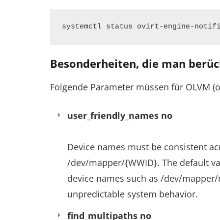
systemctl status ovirt-engine-notif
Besonderheiten, die man berüc
Folgende Parameter müssen für OLVM (ov
user_friendly_names no
Device names must be consistent acr
/dev/mapper/{WWID}. The default val
device names such as /dev/mapper/m
unpredictable system behavior.
find_multipaths no