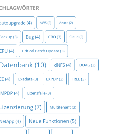
CHLAGWÖRTER
autoupgrade
(4)
AWS
(2)
Azure
(2)
Bug
(4)
Backup
(3)
CBO
(3)
Cloud
(2)
CPU
(4)
Critical Patch Update
(3)
Datenbank
(10)
dNFS
(4)
DOAG
(3)
EE
(4)
Exadata
(3)
EXPDP
(3)
FREE
(3)
IMPDP
(4)
Lizenzfalle
(3)
Lizenzierung
(7)
Multitenant
(3)
Neue Funktionen
(5)
NetApp
(4)