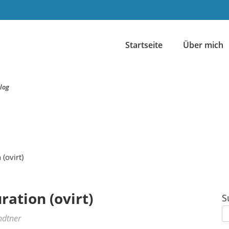
Startseite
Über mich
log
(ovirt)
ation (ovirt)
S
ndtner