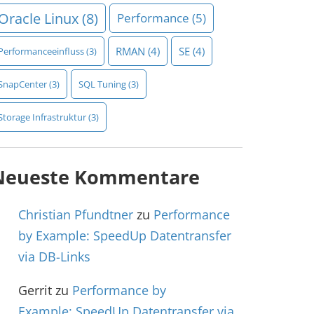
Oracle Linux
(8)
Performance
(5)
RMAN
(4)
SE
(4)
Performanceeinfluss
(3)
SnapCenter
(3)
SQL Tuning
(3)
Storage Infrastruktur
(3)
Neueste Kommentare
Christian Pfundtner
zu
Performance
by Example: SpeedUp Datentransfer
via DB-Links
Gerrit
zu
Performance by
Example: SpeedUp Datentransfer via