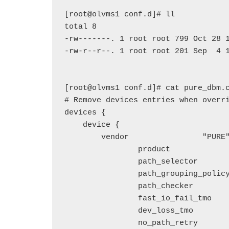
[root@olvms1 conf.d]# ll

total 8

-rw-------. 1 root root 799 Oct 28 1
-rw-r--r--. 1 root root 201 Sep  4 1
[root@olvms1 conf.d]# cat pure_dbm.c
# Remove devices entries when overri
devices {

    device {

        vendor                "PURE"

		product               "FlashArray"

		path_selector         "queue-length 0"

		path_grouping_policy  group_by_prio

		path_checker          tur

		fast_io_fail_tmo      10

		dev_loss_tmo          60

		no_path_retry         16
