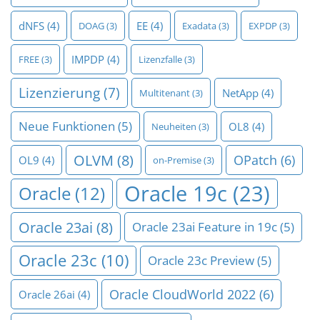
dNFS
(4)
EE
(4)
DOAG
(3)
Exadata
(3)
EXPDP
(3)
IMPDP
(4)
FREE
(3)
Lizenzfalle
(3)
Lizenzierung
(7)
NetApp
(4)
Multitenant
(3)
Neue Funktionen
(5)
OL8
(4)
Neuheiten
(3)
OLVM
(8)
OPatch
(6)
OL9
(4)
on-Premise
(3)
Oracle 19c
(23)
Oracle
(12)
Oracle 23ai
(8)
Oracle 23ai Feature in 19c
(5)
Oracle 23c
(10)
Oracle 23c Preview
(5)
Oracle CloudWorld 2022
(6)
Oracle 26ai
(4)