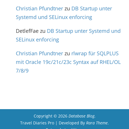
Christian Pfundtner
zu
DB Startup unter
Systemd und SELinux enforcing
DetlefFae
zu
DB Startup unter Systemd und
SELinux enforcing
Christian Pfundtner
zu
rlwrap für SQLPLUS
mit Oracle 19c/21c/23c Syntax auf RHEL/OL
7/8/9
Copyright © 2026
Database Blog
.
Travel Diaries Pro | Developed By
Rara Theme
.