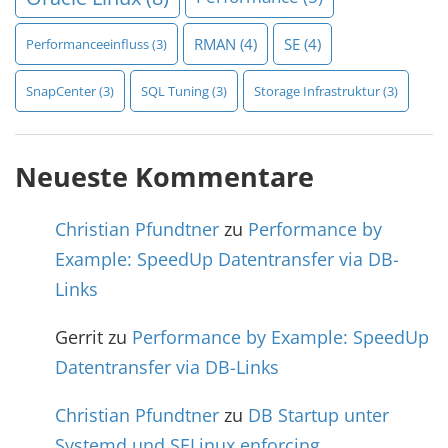
RMAN
(4)
SE
(4)
Performanceeinfluss
(3)
SnapCenter
(3)
SQL Tuning
(3)
Storage Infrastruktur
(3)
Neueste Kommentare
Christian Pfundtner
zu
Performance by
Example: SpeedUp Datentransfer via DB-
Links
Gerrit
zu
Performance by Example: SpeedUp
Datentransfer via DB-Links
Christian Pfundtner
zu
DB Startup unter
Systemd und SELinux enforcing