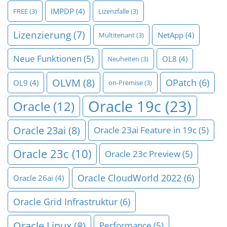
IMPDP
(4)
FREE
(3)
Lizenzfalle
(3)
Lizenzierung
(7)
NetApp
(4)
Multitenant
(3)
Neue Funktionen
(5)
OL8
(4)
Neuheiten
(3)
OLVM
(8)
OPatch
(6)
OL9
(4)
on-Premise
(3)
Oracle 19c
(23)
Oracle
(12)
Oracle 23ai
(8)
Oracle 23ai Feature in 19c
(5)
Oracle 23c
(10)
Oracle 23c Preview
(5)
Oracle CloudWorld 2022
(6)
Oracle 26ai
(4)
Oracle Grid Infrastruktur
(6)
Oracle Linux
(8)
Performance
(5)