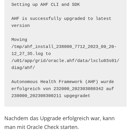
Setting up AHF CLI and SDK

AHF is successfully upgraded to latest 
version

Moving 
/tmp/ahf_install_238000_7712_2023_09_20-
12_27_35.log to 
/u01/app/grid/oracle.ahf/data/lxclu03s01/
diag/ahf/

Autonomous Health Framework (AHF) wurde 
erfolgreich von 232000_202303080342 auf 
238000_202308300211 upgegradet
Nachdem das Upgrade erfolgreich war, kann
man mit Oracle Check starten.