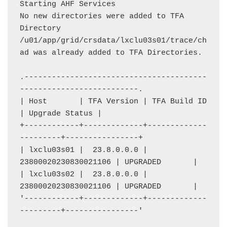
Starting AHF Services

No new directories were added to TFA

Directory 
/u01/app/grid/crsdata/lxclu03s01/trace/ch
ad was already added to TFA Directories.

.----------------------------------------
--------------------------.

| Host       | TFA Version | TFA Build ID         
| Upgrade Status |

+------------+-------------+-------------
---------+----------------+

| lxclu03s01 |  23.8.0.0.0 | 
23800020230830021106 | UPGRADED       |

| lxclu03s02 |  23.8.0.0.0 | 
23800020230830021106 | UPGRADED       |

'------------+-------------+-------------
---------+----------------'
