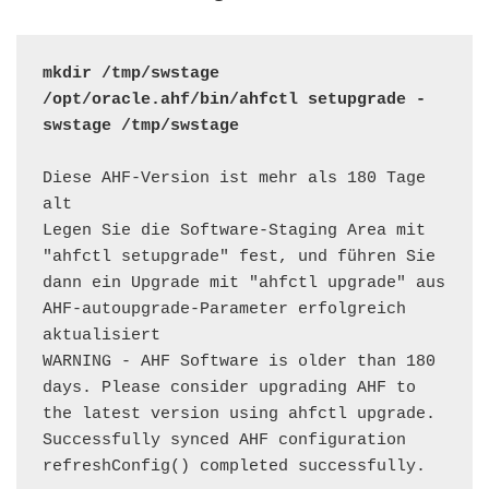
mkdir /tmp/swstage

/opt/oracle.ahf/bin/ahfctl setupgrade -
swstage /tmp/swstage
Diese AHF-Version ist mehr als 180 Tage 
alt

Legen Sie die Software-Staging Area mit 
"ahfctl setupgrade" fest, und führen Sie 
dann ein Upgrade mit "ahfctl upgrade" aus

AHF-autoupgrade-Parameter erfolgreich 
aktualisiert

WARNING - AHF Software is older than 180 
days. Please consider upgrading AHF to 
the latest version using ahfctl upgrade.

Successfully synced AHF configuration

refreshConfig() completed successfully.