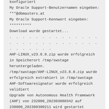
konfiguriert

My Oracle Support-Benutzernamen eingeben: 
***@dbmasters.at

My Oracle Support-Kennwort eingeben: 
**********

Download wurde gestartet...

.  .  .  .  .  .  .  .  .  .  .  .  .  .  
.  .  .  .  .  .  .  .  .  .  .  .  .  .  
.  .  .  .  .  .  .

AHF-LINUX_v23.8.0.zip wurde erfolgreich 
in Speicherort /tmp/swstage 
heruntergeladen.

/tmp/swstage/AHF-LINUX_v23.8.0.zip wurde 
erfolgreich extrahiert in /tmp/swstage

AHF-Softwaresignatur wurde erfolgreich 
validiert

Upgrade von Autonomous Health Framework 
(AHF) von 232000_202303080342 auf 
238000_202308300211 wird gestartet
