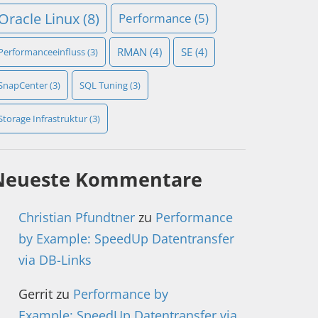
Oracle Linux
(8)
Performance
(5)
RMAN
(4)
SE
(4)
Performanceeinfluss
(3)
SnapCenter
(3)
SQL Tuning
(3)
Storage Infrastruktur
(3)
Neueste Kommentare
Christian Pfundtner
zu
Performance
by Example: SpeedUp Datentransfer
via DB-Links
Gerrit
zu
Performance by
Example: SpeedUp Datentransfer via