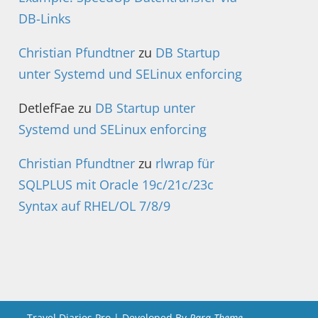
DB-Links
Christian Pfundtner
zu
DB Startup
unter Systemd und SELinux enforcing
DetlefFae
zu
DB Startup unter
Systemd und SELinux enforcing
Christian Pfundtner
zu
rlwrap für
SQLPLUS mit Oracle 19c/21c/23c
Syntax auf RHEL/OL 7/8/9
Travel Diaries Pro | Developed By
Rara Theme
.