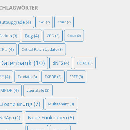
CHLAGWÖRTER
autoupgrade
(4)
AWS
(2)
Azure
(2)
Bug
(4)
Backup
(3)
CBO
(3)
Cloud
(2)
CPU
(4)
Critical Patch Update
(3)
Datenbank
(10)
dNFS
(4)
DOAG
(3)
EE
(4)
Exadata
(3)
EXPDP
(3)
FREE
(3)
IMPDP
(4)
Lizenzfalle
(3)
Lizenzierung
(7)
Multitenant
(3)
Neue Funktionen
(5)
NetApp
(4)