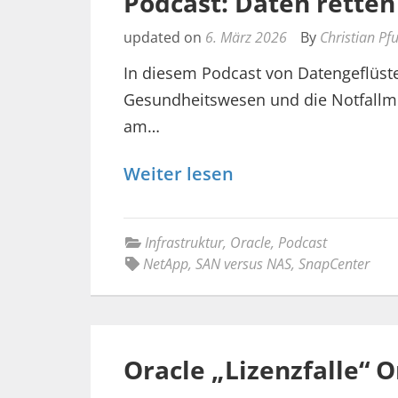
Podcast: Daten retten
updated on
6. März 2026
By
Christian Pf
In diesem Podcast von Datengeflüst
Gesundheitswesen und die Notfallme
am…
Weiter lesen
Infrastruktur
,
Oracle
,
Podcast
NetApp
,
SAN versus NAS
,
SnapCenter
Oracle „Lizenzfalle“ O