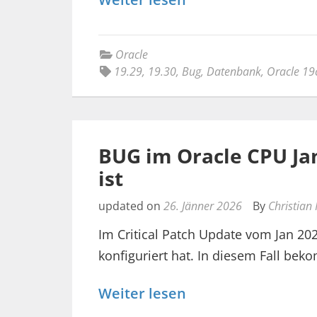
Oracle
19.29
,
19.30
,
Bug
,
Datenbank
,
Oracle 19
BUG im Oracle CPU Ja
ist
updated on
26. Jänner 2026
By
Christian
Im Critical Patch Update vom Jan 20
konfiguriert hat. In diesem Fall b
Weiter lesen