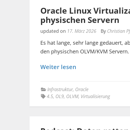
Oracle Linux Virtualiz
physischen Servern
updated on
17. März 2026
By
Christian P
Es hat lange, sehr lange gedauert, ab
den physischen OLVM/KVM Servern.
Weiter lesen
Infrastruktur
,
Oracle
4.5
,
OL9
,
OLVM
,
Virtualisierung