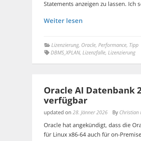
Statements anzeigen zu lassen. Ich
Weiter lesen
Lizenzierung
,
Oracle
,
Performance
,
Tipp
DBMS_XPLAN
,
Lizenzfalle
,
Lizenzierung
Oracle AI Datenbank 26
verfügbar
updated on
28. Jänner 2026
By
Christian
Oracle hat angekündigt, dass die O
für Linux x86-64 auch für on-Premi