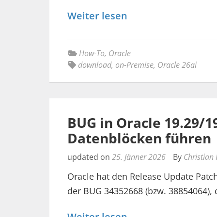
Weiter lesen
How-To
,
Oracle
download
,
on-Premise
,
Oracle 26ai
BUG in Oracle 19.29/
Datenblöcken führen
updated on
25. Jänner 2026
By
Christian
Oracle hat den Release Update Patch 
der BUG 34352668 (bzw. 38854064), 
Weiter lesen