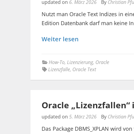
updated on
6. März 2026
By
Christian Pf
Nutzt man Oracle Text Indizes in ein
Edition Datenbank darf man keine I
Weiter lesen
How-To
,
Lizenzierung
,
Oracle
Lizenzfalle
,
Oracle Text
Oracle „Lizenzfallen
updated on
5. März 2026
By
Christian Pf
Das Package DBMS_XPLAN wird von vi